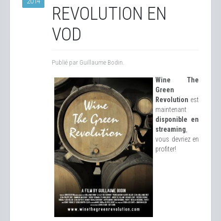
2014
REVOLUTION EN
VOD
Publié par Guillaume Bodin.
Wine The
Green
Revolution
est
maintenant
disponible en
streaming
,
vous devriez en
profiter!