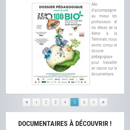
Afin
d'accompagner
au mieux les
professeurs et
les élèves de la
4ème à la
Terminale, nous
avons conçu ce
dossier
pédagogique
pour travailler
en classe sur le
documentaire.
2
3
4
5
6
DOCUMENTAIRES À DÉCOUVRIR !