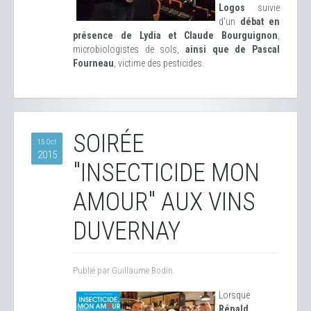
Logos
suivie
d'un
débat en
présence de Lydia et Claude Bourguignon
,
microbiologistes de sols,
ainsi que de Pascal
Fourneau
, victime des pesticides.
SOIRÉE
15 Oct
2015
"INSECTICIDE MON
AMOUR" AUX VINS
DUVERNAY
Publié par Guillaume Bodin.
Lorsque
Rénald