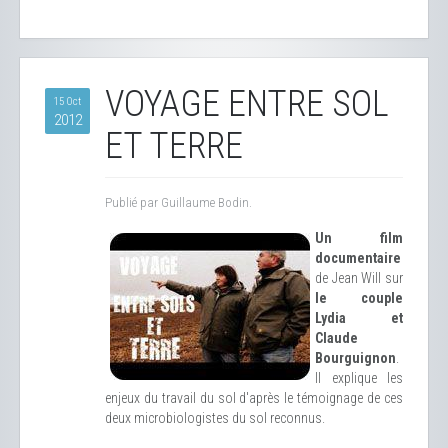
VOYAGE ENTRE SOL
15 Oct
2012
ET TERRE
Publié par Guillaume Bodin.
Un film
documentaire
de Jean Will sur
le couple
Lydia et
Claude
Bourguignon
.
Il explique les
enjeux du travail du sol d'après le témoignage de ces
deux microbiologistes du sol reconnus.