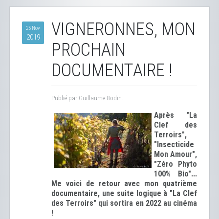
VIGNERONNES, MON
25 Nov
2019
PROCHAIN
DOCUMENTAIRE !
Publié par Guillaume Bodin.
Après "La
Clef des
Terroirs",
"Insecticide
Mon Amour",
"Zéro Phyto
100% Bio"...
Me voici de retour avec mon quatrième
documentaire, une suite logique à "La Clef
des Terroirs" qui sortira en 2022 au cinéma
!