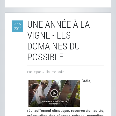
UNE ANNÉE À LA
28 Nov
2019
VIGNE - LES
DOMAINES DU
POSSIBLE
Publié par Guillaume Bodin.
Grêle,
réchauffement climatique, reconversion au bio,
préservation des cépages suisses, promotion: