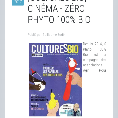
2017
CINÉMA - ZÉRO
PHYTO 100% BIO
Publié par Guillaume Bodin.
Depuis 2014, 0
Phyto 100%
Bio est la
campagne des
associations
Agir Pour