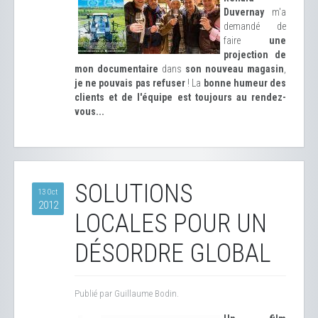
Duvernay
m'a
demandé de
faire
une
projection de
mon documentaire
dans
son nouveau magasin
,
je ne pouvais pas refuser
! La
bonne humeur des
clients et de l'équipe est toujours au rendez-
vous...
SOLUTIONS
13 Oct
2012
LOCALES POUR UN
DÉSORDRE GLOBAL
Publié par Guillaume Bodin.