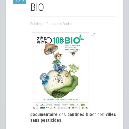
2015
BIO
Publié par Guillaume Bodin.
Le
documentaire
des
cantines bio
et des
ville
s
sans pesticides.