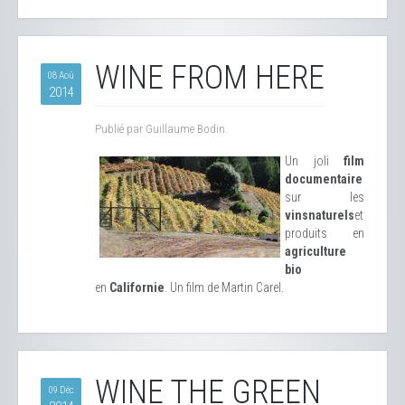
WINE FROM HERE
08 Aoû
2014
Publié par Guillaume Bodin.
Un joli
film
documentaire
sur les
vins
naturels
et
produits en
agriculture
bio
en
Californie
. Un film de Martin Carel.
WINE THE GREEN
09 Déc