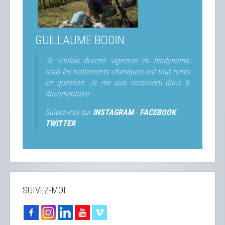
GUILLAUME BODIN
Je voulais devenir vigneron en biodynamie
mais les traitements chimiques ont tout remis
en question. Je me suis reconverti dans le
documentaire.
Suivez-moi sur
INSTAGRAM
-
FACEBOOK
-
TWITTER
SUIVEZ-MOI