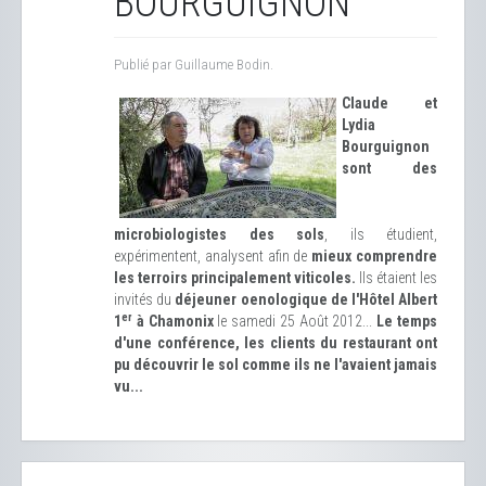
BOURGUIGNON
Publié par Guillaume Bodin.
Claude et
Lydia
Bourguignon
sont des
microbiologistes des sols
, ils étudient,
expérimentent, analysent afin de
mieux comprendre
les terroirs principalement viticoles.
Ils étaient les
invités du
déjeuner oenologique de l'Hôtel Albert
er
1
à Chamonix
le samedi 25 Août 2012...
Le temps
d'une conférence, les clients du restaurant ont
pu découvrir le sol comme ils ne l'avaient jamais
vu...