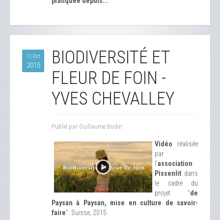
pratiquée depuis...
BIODIVERSITÉ ET
12 Oct
2015
FLEUR DE FOIN -
YVES CHEVALLEY
Publié par Guillaume Bodin.
Vidéo
réalisée
par
l'
association
Pissenlit
dans
le cadre du
projet "
de
Paysan à Paysan, mise en culture de savoir-
faire
". Suisse, 2015.