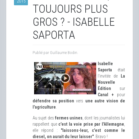
2015
TOUJOURS PLUS
GROS ? - ISABELLE
SAPORTA
Publié par Guillaume Bodin.
Isabelle
Saporta
était
l'invitée de
La
Nouvelle
Édition
sur
Canal +
pour
défendre sa position
vers
une autre vision de
l'agriculture
.
Au sujet des
fermes usines
, dont les journalistes lui
rappellent que
c'est la voie prise par l'Allemagne
,
elle répond :
"laissons-leur, c'est comme le
diesel, on aurait du leur laisser"
. Bravo !