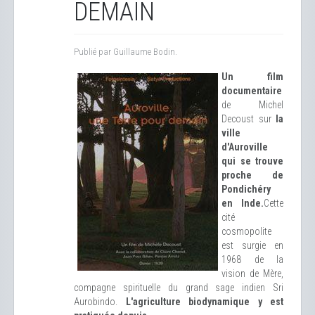
DEMAIN
Publié par Guillaume Bodin.
Un film
documentaire
de Michel
Decoust sur
la
ville
d'Auroville
qui se trouve
proche de
Pondichéry
en Inde.
Cette
cité
cosmopolite
est surgie en
1968 de la
vision de Mère,
compagne spirituelle du grand sage indien Sri
Aurobindo.
L'agriculture biodynamique y est