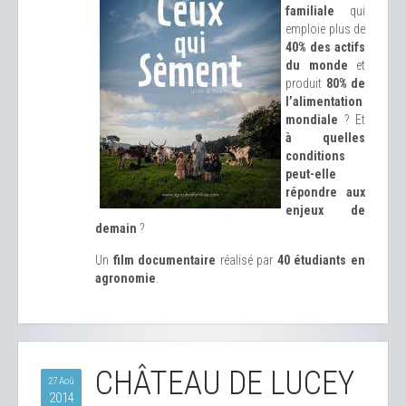
familiale
qui
emploie plus de
40% des actifs
du monde
et
produit
80% de
l’alimentation
mondiale
? Et
à quelles
conditions
peut-elle
répondre aux
enjeux de
demain
?
Un
film documentaire
réalisé par
40 étudiants en
agronomie
.
CHÂTEAU DE LUCEY
27 Aoû
2014