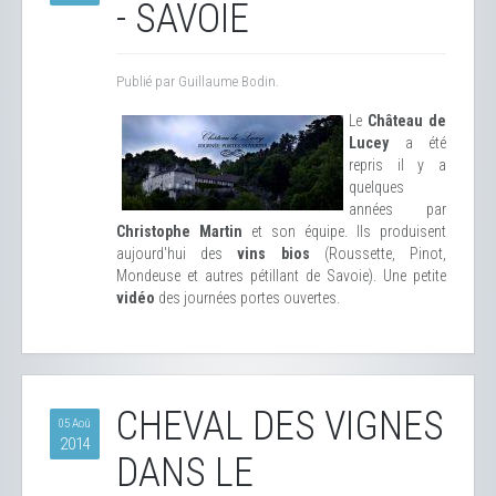
- SAVOIE
Publié par Guillaume Bodin.
Le
Château de
Lucey
a été
repris il y a
quelques
années par
Christophe Martin
et son équipe. Ils produisent
aujourd'hui des
vins bios
(Roussette, Pinot,
Mondeuse et autres pétillant de Savoie). Une petite
vidéo
des journées portes ouvertes.
CHEVAL DES VIGNES
05 Aoû
2014
DANS LE