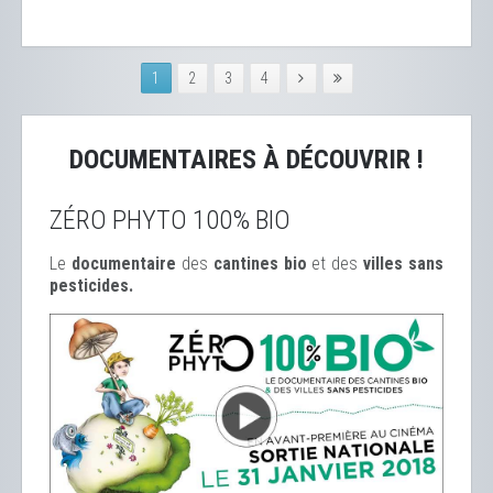
1
2
3
4
DOCUMENTAIRES À DÉCOUVRIR !
ZÉRO PHYTO 100% BIO
Le
documentaire
des
cantines bio
et des
ville
s sans
pesticides.