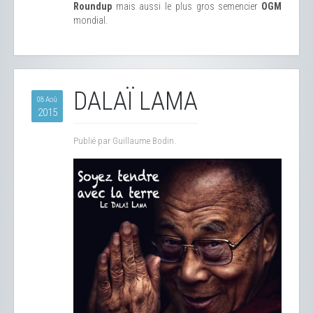
Roundup
mais aussi le plus gros semencier
OGM
mondial.
DALAÏ LAMA
08 Aoû
2015
Publié par Guillaume Bodin.