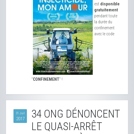
est
disponible
gratuitement
pendant toute
la durée du
confinement
avec le code
"
CONFINEMENT
" !
34 ONG DÉNONCENT
31 Juil
2017
LE QUASI-ARRÊT