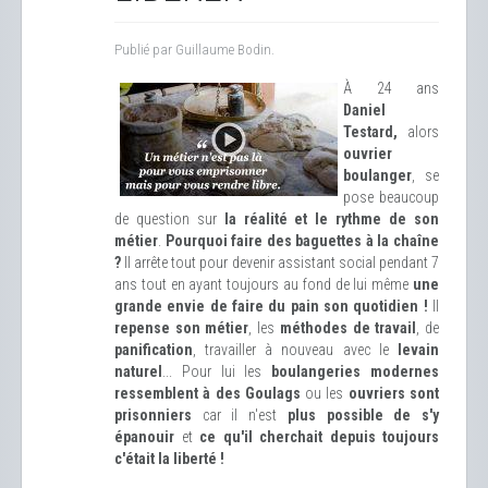
Publié par Guillaume Bodin.
À 24 ans
Daniel
Testard,
alors
ouvrier
boulanger
, se
pose beaucoup
de question sur
la réalité et le rythme de son
métier
.
Pourquoi faire des baguettes à la chaîne
?
Il arrête tout pour devenir assistant social pendant 7
ans tout en ayant toujours au fond de lui même
une
grande envie de faire du pain son quotidien !
Il
repense son métier
, les
méthodes de travail
, de
panification
, travailler à nouveau avec le
levain
naturel
... Pour lui les
boulangeries modernes
ressemblent à des Goulags
ou les
ouvriers sont
prisonniers
car il n'est
plus possible de s'y
épanouir
et
ce qu'il cherchait depuis toujours
c'était la liberté !