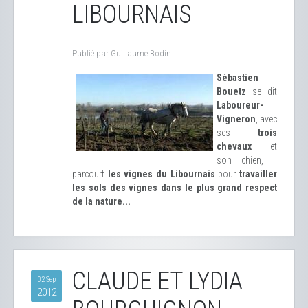
LIBOURNAIS
Publié par Guillaume Bodin.
Sébastien
Bouetz
se dit
Laboureur-
Vigneron
, avec
ses
trois
chevaux
et
son chien, il
parcourt
les vignes du Libournais
pour
travailler
les sols des vignes dans le plus grand respect
de la nature...
CLAUDE ET LYDIA
02 Sep
2012