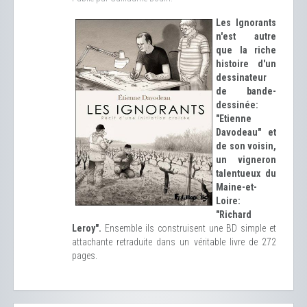
Les Ignorants
n'est autre
que la riche
histoire d'un
dessinateur
de bande-
dessinée:
"Etienne
Davodeau" et
de son voisin,
un vigneron
talentueux du
Maine-et-
Loire:
"Richard
Leroy".
Ensemble ils construisent une BD simple et
attachante retraduite dans un véritable livre de 272
pages.