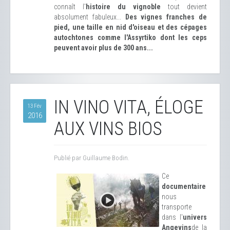
connaît l'
histoire du vignoble
tout devient
absolument fabuleux...
Des vignes franches de
pied, une taille en nid d'oiseau et des cépages
autochtones comme l'Assyrtiko dont les ceps
peuvent avoir plus de 300 ans...
IN VINO VITA, ÉLOGE
13 Fév
2016
AUX VINS BIOS
Publié par Guillaume Bodin.
Ce
documentaire
nous
transporte
dans l'
univers
Angevins
de la