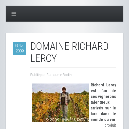
DOMAINE RICHARD
03 Nov
2009
LEROY
Publié par Guillaume Bodin.
Richard Leroy
est l'un de
ces vignerons
talentueux
arrivés sur le
tard dans le
monde du vin
.
Il produit