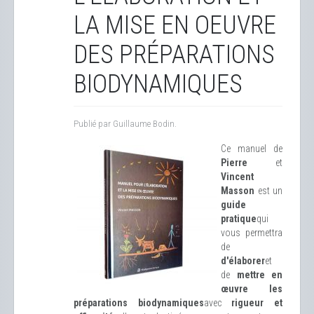
LA MISE EN OEUVRE
DES PRÉPARATIONS
BIODYNAMIQUES
Publié par Guillaume Bodin.
Ce manuel de
Pierre
et
Vincent
Masson
est un
guide
pratique
qui
vous permettra
de
d'élaborer
et
de
mettre en
œuvre les
préparations biodynamiques
avec
rigueur et