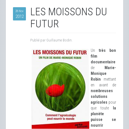
LES MOISSONS DU
28 Nov
2012
FUTUR
Publié par Guillaume Bodin.
Un
très bon
film
documentaire
de
Marie-
Monique
Robin
mettant
en avant de
nombreuses
solutions
agricoles
pour
que toute
la
planète
puisse se
nourrir