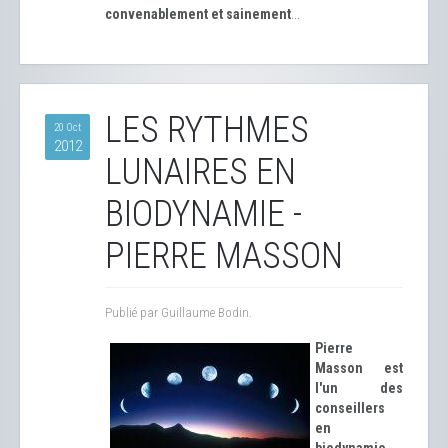
convenablement et sainement
...
LES RYTHMES
20 Oct
2012
LUNAIRES EN
BIODYNAMIE -
PIERRE MASSON
Publié par Guillaume Bodin.
Pierre
Masson est
l'un des
conseillers
en