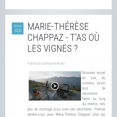
MARIE-THÉRÈSE
22 Aoû
2020
CHAPPAZ - T'AS OÙ
LES VIGNES ?
Publié par Guillaume Bodin.
Nouveau projet
en vue, du
contenu assez
brut de
rencontres
faites au long
du chemin, très
peu de montage pour vivre ces rencontres. Premier
rendez-vous avec Marie-Thérèse Chappaz chez qui