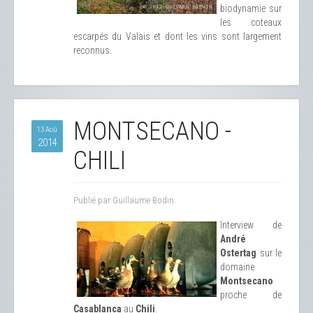
biodynamie sur
les coteaux
escarpés du Valais et dont les vins sont largement
reconnus.
MONTSECANO -
13 Aoû
2014
CHILI
Publié par Guillaume Bodin.
Interview de
André
Ostertag
sur le
domaine
Montsecano
proche de
Casablanca
au
Chili
.