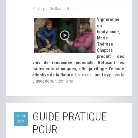
Publié par Guillaume Bodin.
Vigneronne
en
biodynamie,
Marie-
Thérèse
Chappaz
produit des
vins de renommée mondiale. Refusant les
traitements chimiques, elle privilégie l’écoute
attentive de la Nature.
Elle reçoit
Linn Levy
dans la
grange de son domaine.
GUIDE PRATIQUE
19 Oct
2012
POUR