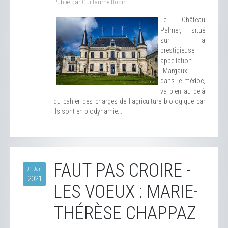
Publié par Guillaume Bodin.
Le Château
Palmer, situé
sur la
prestigieuse
appellation
"Margaux"
dans le médoc,
va bien au delà
du cahier des charges de l'agriculture biologique car
ils sont en biodynamie...
FAUT PAS CROIRE -
01 Jan
2021
LES VOEUX : MARIE-
THÉRÈSE CHAPPAZ