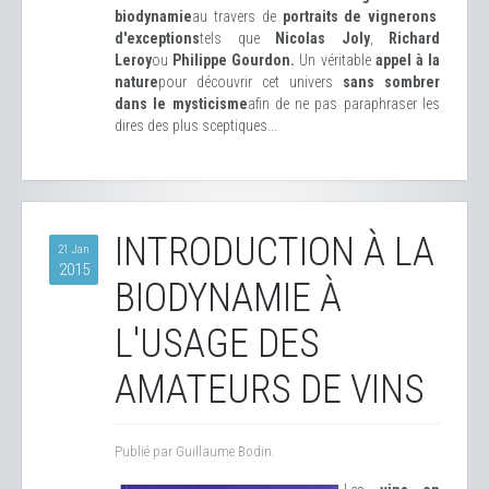
biodynamie
au travers de
portraits de vignerons
d'exceptions
tels que
Nicolas Joly
,
Richard
Leroy
ou
Philippe Gourdon.
Un véritable
appel à la
nature
pour découvrir cet univers
sans sombrer
dans le mysticisme
afin de ne pas paraphraser les
dires des plus sceptiques...
INTRODUCTION À LA
21 Jan
2015
BIODYNAMIE À
L'USAGE DES
AMATEURS DE VINS
Publié par Guillaume Bodin.