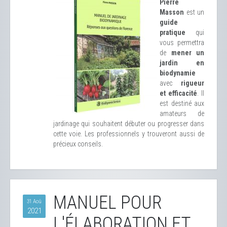
Pierre
Masson
est un
guide
pratique
qui
vous permettra
de
mener un
jardin en
biodynamie
avec
rigueur
et efficacité
. Il
est destiné aux
amateurs de
jardinage qui souhaitent débuter ou progresser dans
cette voie. Les professionnels y trouveront aussi de
précieux conseils.
MANUEL POUR
31 Aoû
2021
L'ÉLABORATION ET