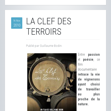
LA CLEF DES
16 Nov
2010
TERROIRS
Publié par Guillaume Bodin.
Entre
passion
et
poésie
, ce
film
documentaire
retrace la vie
de vignerons
ayant choisi
de travailler
au plus
proche de la
nature.