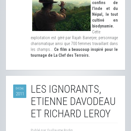
confins de
l'inde et du
Népal, le tout
cultivé en
biodynamie.
Cette
exploitation est géré par Rajah Banerjee, personnage
charismatique ainsi que 700 femmes travaillant dans
les champs...
Ce film a beaucoup inspiré pour le
tournage de La Clef des Terroirs.
LES IGNORANTS,
04 Déc
2011
ETIENNE DAVODEAU
ET RICHARD LEROY
Publié par Guillaume Bodin.