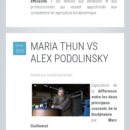
efficacité
. Il est destiné aux amateurs et aux
professionnels qui veulent approfondir leur
compétence en agriculture biodynamique.
MARIA THUN VS
04 Fév
2015
ALEX PODOLINSKY
Publié par Guillaume Bodin.
Explication de
la
différence
entre les deux
principaux
courants de la
biodynamie
par
Marc
Guillemot
.