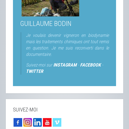
GUILLAUME BODIN
Je voulais devenir vigneron en biodynamie
mais les traitements chimiques ont tout remis
en question. Je me suis reconverti dans le
documentaire.
Suivez-moi sur
INSTAGRAM
-
FACEBOOK
-
TWITTER
SUIVEZ-MOI