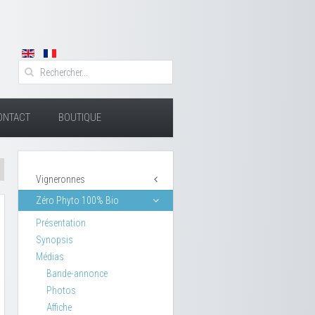
ONTACT
BOUTIQUE
Vigneronnes
Zéro Phyto 100% Bio
Présentation
Synopsis
Médias
Bande-annonce
Photos
Affiche