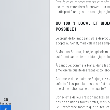
Privilégier les espèces vivaces et endém
inciter les entreprises à innover pour
participent à une gestion écologique glob
DU 100 % LOCAL ET BIOL
POSSIBLE !
Le projet de loi imposant 20 % de produi
adopté au Sénat, mais cela n’a pas emp
À Mouans-Sartoux, la régie agricole mun
est fourni par des fermes biologiques lo
À Langouët comme à Paris, dans les 
améliorer la qualité des repas et collabo
Comme le dit le maire de Barjac, «
nou
enfants ? Les populations des hôpitaux
une alimentation saine et de qualité ?
Conscients de leurs responsabilités en 
26
pas de solutions toutes prêtes, mais déc
Partages
Leur expérience montre que toutes les 