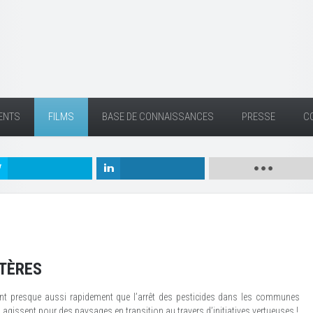
ENTS
FILMS
BASE DE CONNAISSANCES
PRESSE
C
TÈRES
nt presque aussi rapidement que l’arrêt des pesticides dans les communes
issent pour des paysages en transition au travers d’initiatives vertueuses !