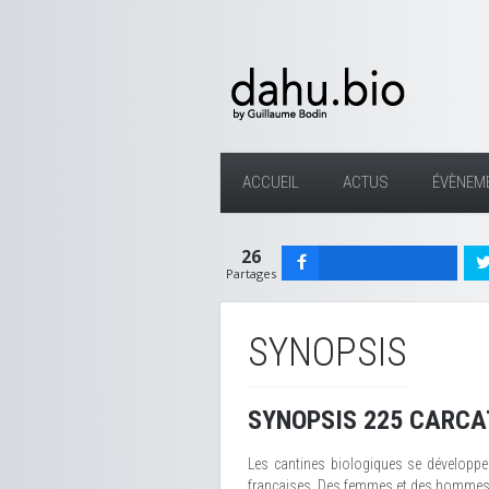
ACCUEIL
ACTUS
ÉVÈNEM
26
Partages
SYNOPSIS
SYNOPSIS 225 CARCA
Les cantines biologiques se développe
françaises. Des femmes et des hommes ag