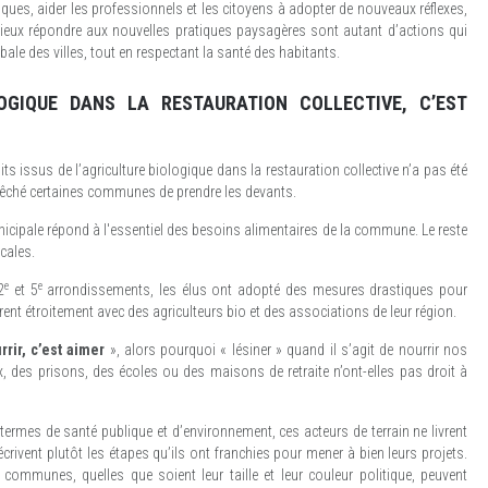
iques, aider les professionnels et les citoyens à adopter de nouveaux réflexes,
 mieux répondre aux nouvelles pratiques paysagères sont autant d’actions qui
ale des villes, tout en respectant la santé des habitants.
OGIQUE DANS LA RESTAURATION COLLECTIVE, C’EST
ts issus de l’agriculture biologique dans la restauration collective n’a pas été
êché certaines communes de prendre les devants.
icipale répond à l'essentiel des besoins alimentaires de la commune. Le reste
cales.
e
e
2
et 5
arrondissements, les élus ont adopté des mesures drastiques pour
rent étroitement avec des agriculteurs bio et des associations de leur région.
rrir, c’est aimer
», alors pourquoi « lésiner » quand il s’agit de nourrir nos
, des prisons, des écoles ou des maisons de retraite n’ont-elles pas droit à
termes de santé publique et d’environnement, ces acteurs de terrain ne livrent
rivent plutôt les étapes qu’ils ont franchies pour mener à bien leurs projets.
communes, quelles que soient leur taille et leur couleur politique, peuvent