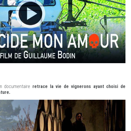
ilm documentaire
retrace la vie de vignerons ayant choisi de
ature.