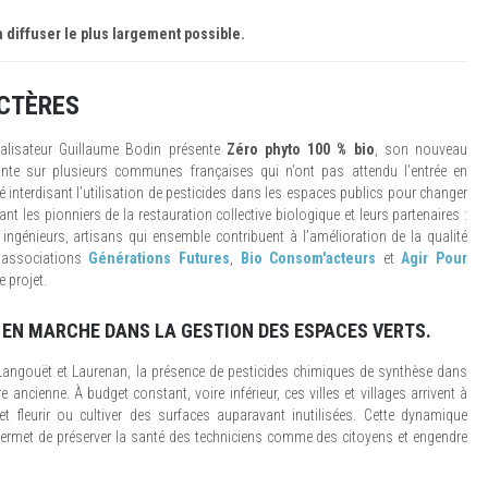
 diffuser le plus largement possible.
CTÈRES
réalisateur Guillaume Bodin présente
Zéro phyto 100 % bio
, son nouveau
te sur plusieurs communes françaises qui n’ont pas attendu l’entrée en
é interdisant l’utilisation de pesticides dans les espaces publics pour changer
nt les pionniers de la restauration collective biologique et leurs partenaires :
, ingénieurs, artisans qui ensemble contribuent à l’amélioration de la qualité
s associations
Générations Futures
,
Bio Consom'acteurs
et
Agir Pour
e projet.
 EN MARCHE DANS LA GESTION DES ESPACES VERTS.
Langouët et Laurenan, la présence de pesticides chimiques de synthèse dans
e ancienne. À budget constant, voire inférieur, ces villes et villages arrivent à
et fleurir ou cultiver des surfaces auparavant inutilisées. Cette dynamique
 permet de préserver la santé des techniciens comme des citoyens et engendre