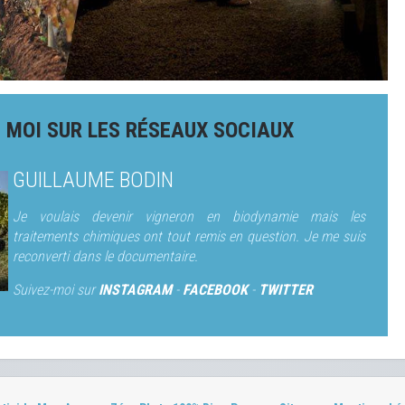
 MOI SUR LES RÉSEAUX SOCIAUX
GUILLAUME BODIN
Je voulais devenir vigneron en biodynamie mais les
traitements chimiques ont tout remis en question. Je me suis
reconverti dans le documentaire.
Suivez-moi sur
INSTAGRAM
-
FACEBOOK
-
TWITTER