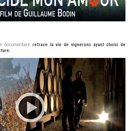
ilm documentaire
retrace la vie de vignerons ayant choisi de
ature.