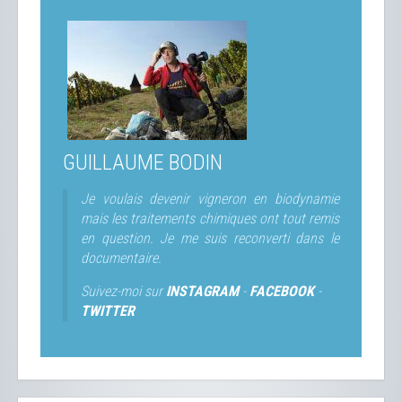
GUILLAUME BODIN
Je voulais devenir vigneron en biodynamie
mais les traitements chimiques ont tout remis
en question. Je me suis reconverti dans le
documentaire.
Suivez-moi sur
INSTAGRAM
-
FACEBOOK
-
TWITTER