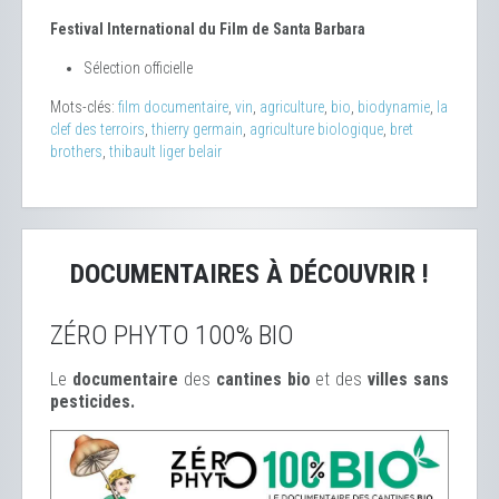
Festival International du Film de Santa Barbara
Sélection officielle
Mots-clés:
film documentaire
,
vin
,
agriculture
,
bio
,
biodynamie
,
la
clef des terroirs
,
thierry germain
,
agriculture biologique
,
bret
brothers
,
thibault liger belair
DOCUMENTAIRES À DÉCOUVRIR !
ZÉRO PHYTO 100% BIO
Le
documentaire
des
cantines bio
et des
ville
s sans
pesticides.