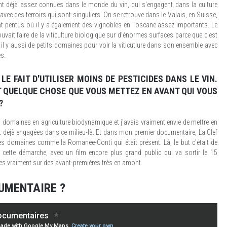
 déjà assez connues dans le monde du vin, qui s'engagent dans la culture
vec des terroirs qui sont singuliers. On se retrouve dans le Valais, en Suisse,
nt pentus où il y a également des vignobles en Toscane assez importants. Le
uvait faire de la viticulture biologique sur d’énormes surfaces parce que c'est
is il y aussi de petits domaines pour voir la viticutlure dans son ensemble avec
es.
LE FAIT D'UTILISER MOINS DE PESTICIDES DANS LE VIN.
T QUELQUE CHOSE QUE VOUS METTEZ EN AVANT QUI VOUS
?
es domaines en agriculture biodynamique et j'avais vraiment envie de mettre en
 déjà engagées dans ce milieu-là. Et dans mon premier documentaire, La Clef
à des domaines comme la Romanée-Conti qui était présent. Là, le but c'était de
 cette démarche, avec un film encore plus grand public qui va sortir le 15
vraiment sur des avant-premières très en amont.
CUMENTAIRE ?