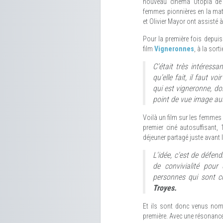
nouveau cinéma Utopia de 
femmes pionnières en la matiè
et Olivier Mayor ont assisté 
Pour la première fois depuis 
film
Vigneronnes
, à la sort
C'était très intéressa
qu'elle fait, il faut vo
qui est vigneronne, don
point de vue image aus
Voilà un film sur les femmes
premier ciné autosuffisant,
déjeuner partagé juste avant 
L'idée, c'est de défend
de convivialité pour
personnes qui sont c
Troyes.
Et ils sont donc venus nomb
première. Avec une résonance p