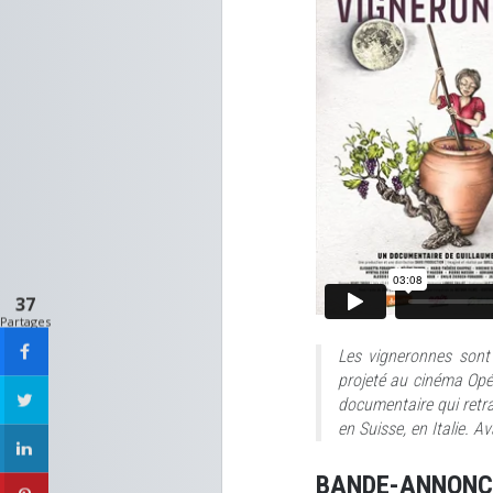
37
Partages
Les vigneronnes sont
projeté au cinéma Opér
documentaire qui retra
en Suisse, en Italie. A
BANDE-ANNONC