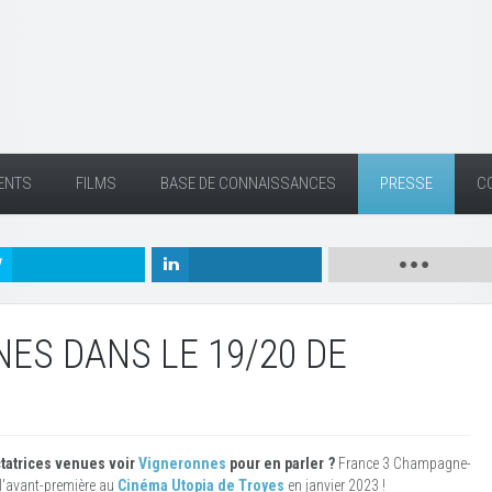
ENTS
FILMS
BASE DE CONNAISSANCES
PRESSE
C
ES DANS LE 19/20 DE
tatrices venues voir
Vigneronnes
pour en parler ?
France 3 Champagne-
 l'avant-première au
Cinéma Utopia de Troyes
en janvier 2023 !