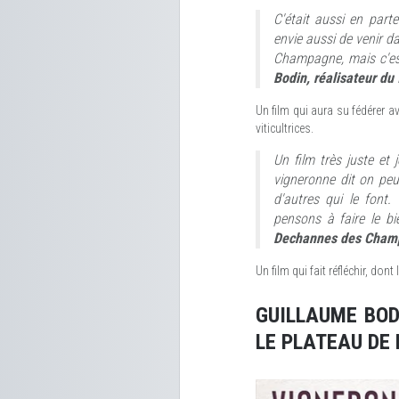
C'était aussi en parte
envie aussi de venir d
Champagne, mais c'est 
Bodin, réalisateur du
Un film qui aura su fédérer a
viticultrices.
Un film très juste et 
vigneronne dit on peut
d'autres qui le font
pensons à faire le bi
Dechannes des Cham
Un film qui fait réfléchir, do
GUILLAUME BOD
LE PLATEAU DE