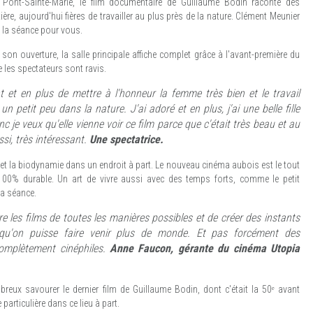
Pont-Sainte-Marie, le film documentaire de Guillaume Bodin raconte des
re, aujourd'hui fières de travailler au plus près de la nature. Clément Meunier
à la séance pour vous.
son ouverture, la salle principale affiche complet grâce à l'avant-première du
ie les spectateurs sont ravis.
nt et en plus de mettre à l'honneur la femme très bien et le travail
ir un petit peu dans la nature. J'ai adoré et en plus, j'ai une belle fille
c je veux qu'elle vienne voir ce film parce que c'était très beau et au
si, très intéressant.
Une spectatrice.
 et la biodynamie dans un endroit à part. Le nouveau cinéma aubois est le tout
 100% durable. Un art de vivre aussi avec des temps forts, comme le petit
la séance.
re les films de toutes les manières possibles et de créer des instants
 qu'on puisse faire venir plus de monde. Et pas forcément des
omplètement cinéphiles.
Anne Faucon, gérante du cinéma Utopia
reux savourer le dernier film de Guillaume Bodin, dont c'était la 50ᵉ avant
articulière dans ce lieu à part.