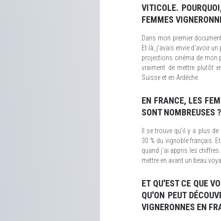
VITICOLE. POURQUOI
FEMMES VIGNERONNE
Dans mon premier document
Et là, j'avais envie d'avoir u
projections cinéma de mon p
vraiment de mettre plutôt 
Suisse et en Ardèche.
EN FRANCE, LES FEM
SONT NOMBREUSES ?
Il se trouve qu'il y a plus d
30 % du vignoble français. Et
quand j'ai appris les chiffre
mettre en avant un beau voyage
ET QU'EST CE QUE V
QU'ON PEUT DÉCOUV
VIGNERONNES EN FRA