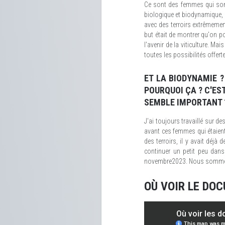
Ce sont des femmes qui sont
biologique et biodynamique, a
avec des terroirs extrêmeme
but était de montrer qu'on po
l'avenir de la viticulture. Ma
toutes les possibilités offert
ET LA BIODYNAMIE ? 
POURQUOI ÇA ? C'ES
SEMBLE IMPORTANT 
J'ai toujours travaillé sur d
avant ces femmes qui étaient
des terroirs, il y avait déj
continuer un petit peu dans
novembre2023. Nous sommes 
OÙ VOIR LE DO