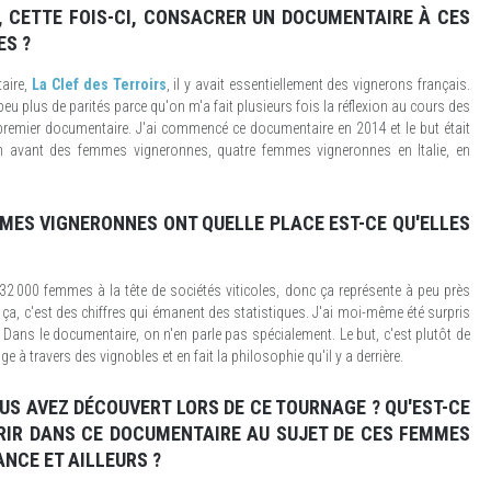
, CETTE FOIS-CI, CONSACRER UN DOCUMENTAIRE À CES
S ?
aire,
La Clef des Terroirs
, il y avait essentiellement des vignerons français.
n peu plus de parités parce qu'on m'a fait plusieurs fois la réflexion au cours des
remier documentaire. J'ai commencé ce documentaire en 2014 et le but était
en avant des femmes vigneronnes, quatre femmes vigneronnes en Italie, en
MES VIGNERONNES ONT QUELLE PLACE EST-CE QU'ELLES
e 32 000 femmes à la tête de sociétés viticoles, donc ça représente à peu près
 ça, c'est des chiffres qui émanent des statistiques. J'ai moi-même été surpris
s. Dans le documentaire, on n'en parle pas spécialement. Le but, c'est plutôt de
 à travers des vignobles et en fait la philosophie qu'il y a derrière.
OUS AVEZ DÉCOUVERT LORS DE CE TOURNAGE ? QU'EST-CE
RIR DANS CE DOCUMENTAIRE AU SUJET DE CES FEMMES
NCE ET AILLEURS ?