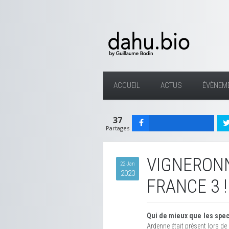
ACCUEIL
ACTUS
ÉVÈNEM
37
Partages
VIGNERONN
22 Jan
2023
FRANCE 3 !
Qui de mieux que les spec
Ardenne était présent lors de