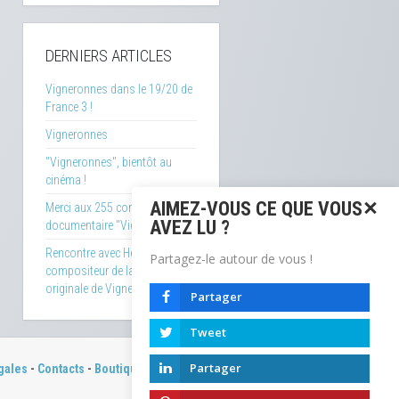
DERNIERS ARTICLES
Vigneronnes dans le 19/20 de
France 3 !
Vigneronnes
"Vigneronnes", bientôt au
cinéma !
AIMEZ-VOUS CE QUE VOUS
Merci aux 255 contributeurs du
AVEZ LU ?
documentaire "Vigneronnes"
Rencontre avec Henry Torgue,
Partagez-le autour de vous !
compositeur de la musique
originale de Vigneronnes
Partager
Tweet
Partager
gales
-
Contacts
-
Boutique