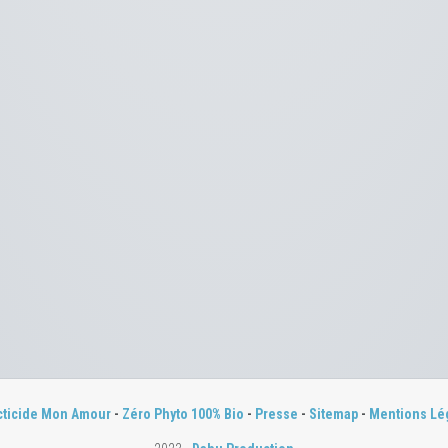
cticide Mon Amour
-
Zéro Phyto 100% Bio
-
Presse
-
Sitemap
-
Mentions Lé