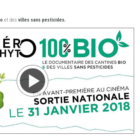
io
et des
ville
s sans pesticides.