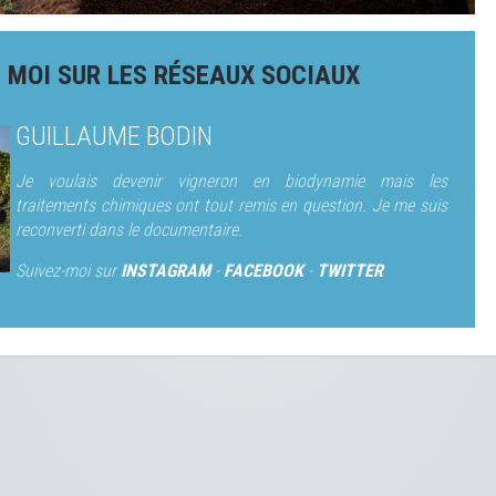
 MOI SUR LES RÉSEAUX SOCIAUX
GUILLAUME BODIN
Je voulais devenir vigneron en biodynamie mais les
traitements chimiques ont tout remis en question. Je me suis
reconverti dans le documentaire.
Suivez-moi sur
INSTAGRAM
-
FACEBOOK
-
TWITTER