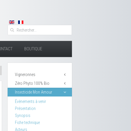
ONTACT
BOUTIQUE
Vigneronnes
Zéro Phyto 100% Bio
Insecticide Mon Amour
Évènements à venir
Présentation
Synopsis
Fiche technique
Acteurs