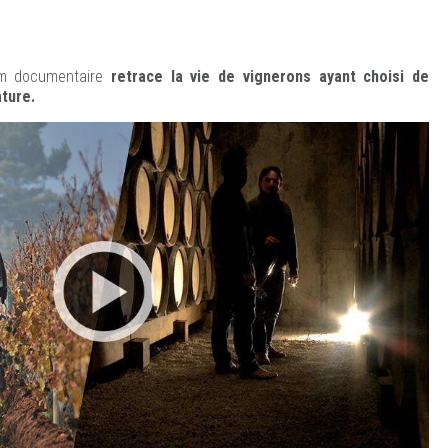
ilm documentaire
retrace la vie de vignerons ayant choisi de
ature.