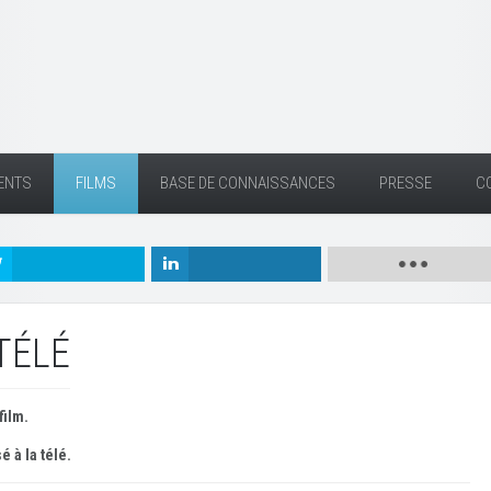
ENTS
FILMS
BASE DE CONNAISSANCES
PRESSE
C
TÉLÉ
film.
é à la télé.