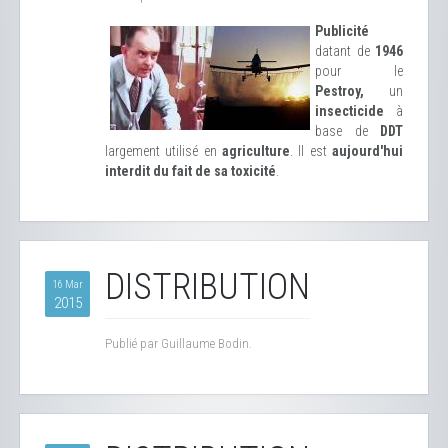
Publicité
datant de
1946
pour le
Pestroy,
un
insecticide
à
base de
DDT
largement utilisé en
agriculture
. Il est
aujourd'hui
interdit du fait de sa toxicité
.
DISTRIBUTION
16 Mar
2015
Publié par Guillaume Bodin.