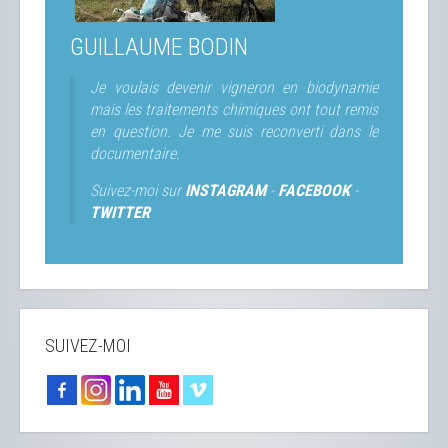
GUILLAUME BODIN
Je voulais devenir vigneron en biodynamie
mais les traitements chimiques ont tout remis
en question. Je me suis reconverti dans le
documentaire.
Suivez-moi sur
INSTAGRAM
-
FACEBOOK
-
TWITTER
SUIVEZ-MOI