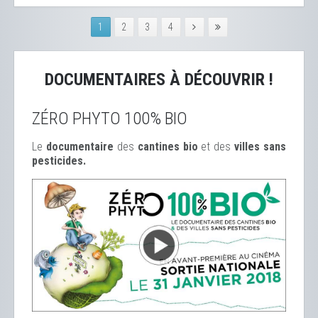
1
2
3
4
DOCUMENTAIRES À DÉCOUVRIR !
ZÉRO PHYTO 100% BIO
Le
documentaire
des
cantines bio
et des
ville
s sans
pesticides.