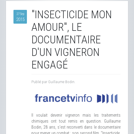
"INSECTICIDE MON
27 Sep
2015
AMOUR", LE
DOCUMENTAIRE
D'UN VIGNERON
ENGAGÉ
Publié par Guillaume Bodin.
Il voulait devenir vigneron mais les traitements
chimiques ont tout remis en question. Guillaume
Bodin, 28 ans, s'est reconverti dans le documentaire
pour mener un combat : son second film, "Insecticide,