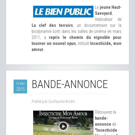
Le
jeune Haut-
Savoyard
,
réalisateur de
La clef des terroirs
, un documentaire sur la
biodynamie sorti dans les salles de cinéma en mars
2011, a
repris le chemin du vignoble pour
tourner un nouvel opus
, intitulé
Insecticide, mon
amour
...
BANDE-ANNONCE
19 Mar
2015
Publié par Guillaume Bodin.
Découvrez la
bande-
annonce
de
"Insecticide