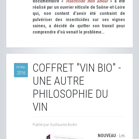
documentaire «
Insecticide mon amour
» a été
réalisé par un ouvrier viticole de Saône-et-Loire
qui, non content d’avoir été contraint de
pulvériser des insecticides sur ses vignes
saines, a décidé de quitter son travail pour
comprendre d’où venait le problème…
COFFRET "VIN BIO" -
04 Mai
2016
UNE AUTRE
PHILOSOPHIE DU
VIN
Publié par Guillaume Bodin.
NOUVEAU
- Les