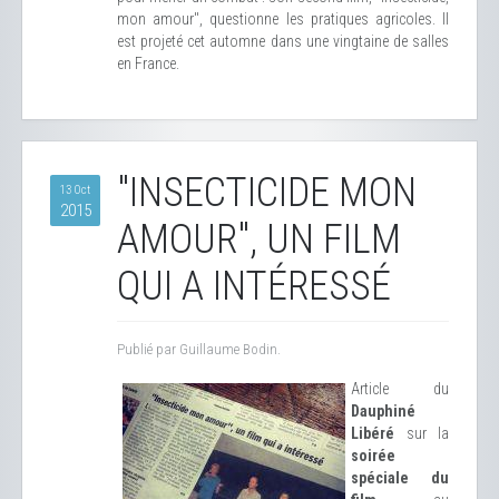
mon amour", questionne les pratiques agricoles. Il
est projeté cet automne dans une vingtaine de salles
en France.
"INSECTICIDE MON
13 Oct
2015
AMOUR", UN FILM
QUI A INTÉRESSÉ
Publié par Guillaume Bodin.
Article du
Dauphiné
Libéré
sur la
soirée
spéciale du