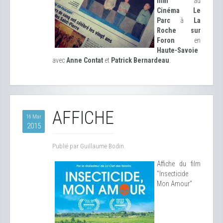
film
au
Cinéma Le
Parc
à
La
Roche sur
Foron
en
Haute-Savoie
avec
Anne Contat
et
Patrick Bernardeau
.
AFFICHE
16 Mar
2015
Publié par Guillaume Bodin.
Affiche du film
"Insecticide
Mon Amour"