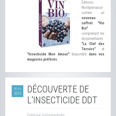
Éditions
Montparnasse
sortent un
nouveau
coffret "Vin
Bio"
comprenant les
documentaires
"La Clef des
Terroirs"
et
"Insecticide Mon Amour"
disponible
dans vos
magasins préférés.
DÉCOUVERTE DE
08 Jui
2015
L'INSECTICIDE DDT
Publié par Guillaume Bodin.