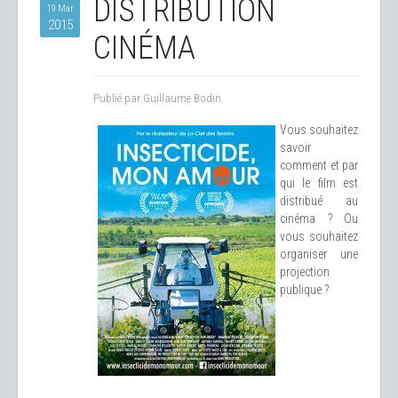
DISTRIBUTION
19 Mar
2015
CINÉMA
Publié par Guillaume Bodin.
Vous souhaitez
savoir
comment et par
qui le film est
distribué au
cinéma ? Ou
vous souhaitez
organiser une
projection
publique ?