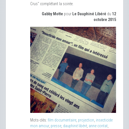
Crus" complétant la soirée.
Gabby Motte
pour
Le Dauphiné Libéré
du
12
octobre 2015
Mots-clés:
film documentaire
,
projection
,
insecticide
mon amour
,
presse
,
dauphiné libéré
,
anne contat
,