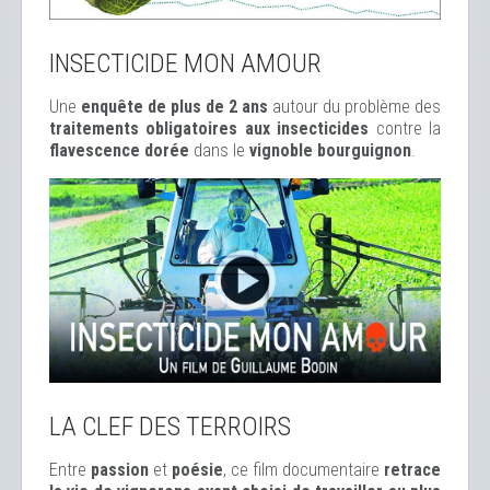
INSECTICIDE MON AMOUR
Une
enquête de plus de 2 ans
autour du problème des
traitements obligatoires aux insecticides
contre la
flavescence dorée
dans le
vignoble bourguignon
.
LA CLEF DES TERROIRS
Entre
passion
et
poésie
, ce film documentaire
retrace