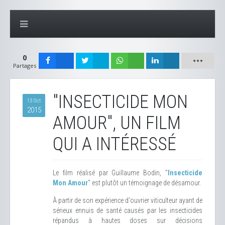
0
Partages
"INSECTICIDE MON
13 Oct
2015
AMOUR", UN FILM
QUI A INTÉRESSÉ
Le film réalisé par Guillaume Bodin, "
Insecticide
Mon Amour
" est plutôt un témoignage de désamour.
À partir de son expérience d'ouvrier viticulteur ayant de
sérieux ennuis de santé causés par les insecticides
répandus à hautes doses sur décisions