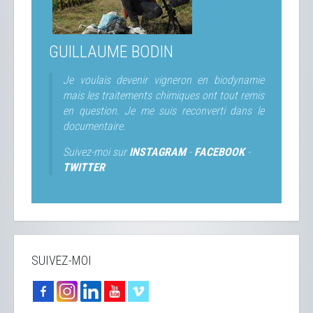
GUILLAUME BODIN
Je voulais devenir vigneron en biodynamie
mais les traitements chimiques ont tout remis
en question. Je me suis reconverti dans le
documentaire.
Suivez-moi sur
INSTAGRAM
-
FACEBOOK
-
TWITTER
SUIVEZ-MOI