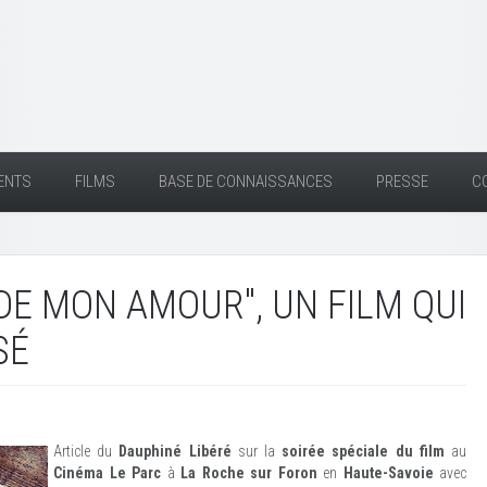
ENTS
FILMS
BASE DE CONNAISSANCES
PRESSE
C
IDE MON AMOUR", UN FILM QUI
SÉ
Article du
Dauphiné Libéré
sur la
soirée spéciale du film
au
Cinéma Le Parc
à
La Roche sur Foron
en
Haute-Savoie
avec