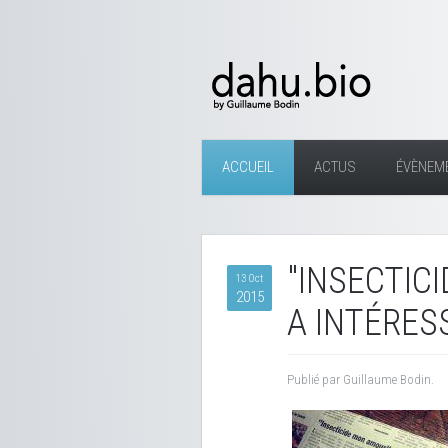
ACCUEIL
ACTUS
ÉVÈNEM
"INSECTIC
13 Oct
2015
A INTÉRES
Publié par Guillaume Bodin.