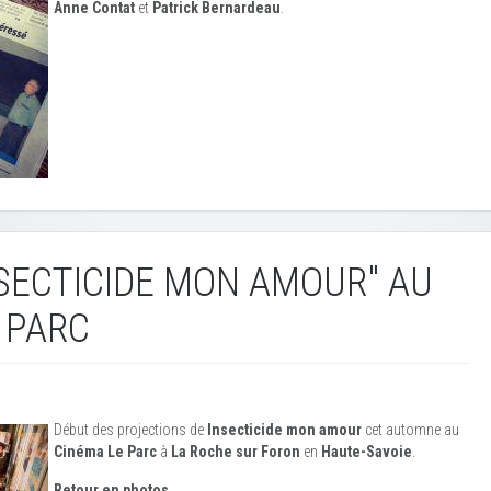
Anne Contat
et
Patrick Bernardeau
.
NSECTICIDE MON AMOUR" AU
 PARC
Début des projections de
Insecticide mon amour
cet automne au
Cinéma Le Parc
à
La Roche sur Foron
en
Haute-Savoie
.
Retour en photos...