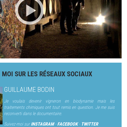
 MOI SUR LES RÉSEAUX SOCIAUX
GUILLAUME BODIN
Je voulais devenir vigneron en biodynamie mais les
traitements chimiques ont tout remis en question. Je me suis
reconverti dans le documentaire.
Suivez-moi sur
INSTAGRAM
-
FACEBOOK
-
TWITTER