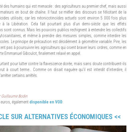
nté des humains qui est menacée : des agriculteurs au premier chef, mais aussi
ateurs en bout de chaîne. Il faut se méfier des discours se félicitant de la
ides utilisés, car les néonicotinoïdes actuels sont environ 5 000 fois plus
 à la Libération. Cela fait pourtant plus d'un demi-siècle que les effets
 sont connus. Mais les pouvoirs publics rechignent à entendre les collectifs
ytosanitaires, et même à prendre des mesures simples, comme interdire les
oles. Le principe de précaution est décidément à géométrie variable. Pire, les
itent pas à poursuivre les agriculteurs qui osent braver leurs ordres, comme en
alerte Emmanuel Giboulot, finalement relaxé en appel.
rtant pour lutter contre la flavescence dorée, mais sans doute contribuent-ils
rut à court terme… Comme on disait naguère qu'il est interdit d'interdire, il
arrêter certains arrêtés.
r Guillaume Bodin
5 euros, également
disponible en VOD
.
TICLE SUR ALTERNATIVES ÉCONOMIQUES <<