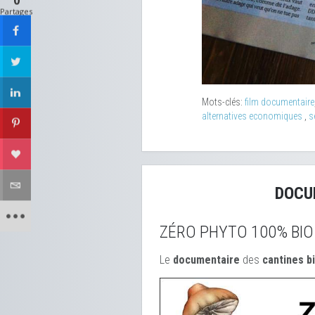
0
Partages
Mots-clés:
film documentaire
alternatives economiques
,
s
DOCU
ZÉRO PHYTO 100% BIO
Le
documentaire
des
cantines b