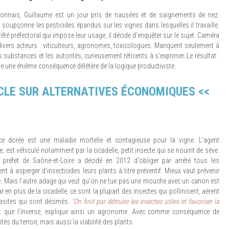
connais, Guillaume est un jour pris de nausées et de saignements de nez.
oupçonne les pesticides épandus sur les vignes dans lesquelles il travaille.
êté préfectoral qui impose leur usage, il décide d'enquêter sur le sujet. Caméra
i divers acteurs : viticulteurs, agronomes, toxicologues. Manquent seulement à
s substances et les autorités, curieusement réticents à s'exprimer. Le résultat :
te une énième conséquence délétère de la logique productiviste.
TICLE SUR ALTERNATIVES ÉCONOMIQUES <<
nce dorée est une maladie mortelle et contagieuse pour la vigne. L'agent
est véhiculé notamment par la cicadelle, petit insecte qui se nourrit de sève.
 préfet de Saône-et-Loire a décidé en 2012 d'obliger par arrêté tous les
nt à asperger d'insecticides leurs plants à titre préventif. Mieux vaut prévenir
e. Mais l'autre adage qui veut qu'on ne tue pas une mouche avec un canon est
r en plus de la cicadelle, ce sont la plupart des insectes qui pollinisent, aèrent
rasites qui sont décimés.
"On finit par détruire les insectes utiles et favoriser la
t que l'inverse, explique ainsi un agronome. Avec comme conséquence de
tés du terroir, mais aussi la viabilité des plants.