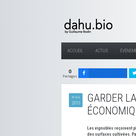
ACCUEIL
ACTUS
ÉVÈNEM
0
Partages
GARDER LA
29 Aoû
2015
ÉCONOMIQ
Les vignobles reçoivent p
des surfaces cultivées. Pa