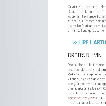
Ouvrier viticole dans le Mâ
Rapidement, le jeune homme s
Apprenant l'existence d'un arr
à l'épaule, il rencontre ains
l'appel les fabricants desdite
un film édifiant, qui documen
>> LIRE L'AR
DROITS DU VIN
Récapitulons : la flavesce
responsable, un phytoplasme, 
Redoutant une épidémie, le
viticulteurs de son départeme
que guérir, comme dit l'adag
plus adapté à la situation. Ca
les sols ou éliminent les pa
résistance des pestes
"
plutô
mettre en cause les particulari