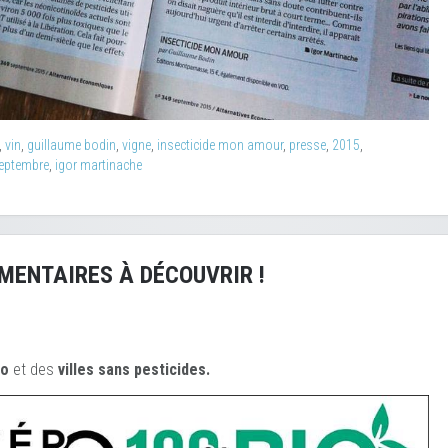
,
vin
,
guillaume bodin
,
vigne
,
insecticide mon amour
,
presse
,
2015
,
eptembre
,
igor martinache
MENTAIRES À DÉCOUVRIR !
io
et des
ville
s sans pesticides.