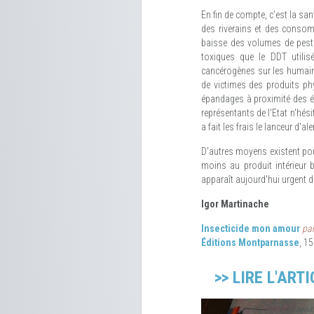
En fin de compte, c'est la sa
des riverains et des consomm
baisse des volumes de pestic
toxiques que le DDT utilisé
cancérogènes sur les humains
de victimes des produits ph
épandages à proximité des éc
représentants de l'Etat n'hés
a fait les frais le lanceur d'
D'autres moyens existent pou
moins au produit intérieur b
apparaît aujourd'hui urgent d'
Igor Martinache
Insecticide mon amour
pa
Éditions Montparnasse
, 1
>> LIRE L'AR