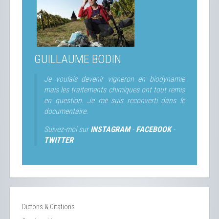
GUILLAUME BODIN
Je voulais devenir vigneron en biodynamie
mais les traitements chimiques ont tout remis
en question. Je me suis reconverti dans le
documentaire.
Suivez-moi sur
INSTAGRAM
-
FACEBOOK
-
TWITTER
Dictons & Citations