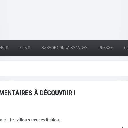
ENTS
FILMS
BASE DE CONNAISSANCES
PRESSE
C
MENTAIRES À DÉCOUVRIR !
io
et des
ville
s sans pesticides.