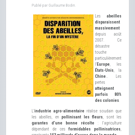
Publié par Guillaume Bodin.
Les
abeilles
disparaissent
massivement
depuis août
2007. Ce
désastre
touche
particulièrement
l’
Europe
, les
États-Unis
, la
Chine
… Les
pertes
atteignent
parfois 80%
des colonies
.
L’
industrie agro-alimentaire
réalise soudain que
les abeilles, en
pollinisant les fleurs
, sont les
garantes d’une bonne récolte
: l’agriculture
dépendant de ces
formidables pollinisatrices
,