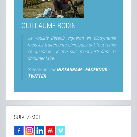
GUILLAUME BODIN
Je voulais devenir vigneron en biodynamie
mais les traitements chimiques ont tout remis
en question. Je me suis reconverti dans le
documentaire.
Suivez-moi sur
INSTAGRAM
-
FACEBOOK
-
TWITTER
SUIVEZ-MOI