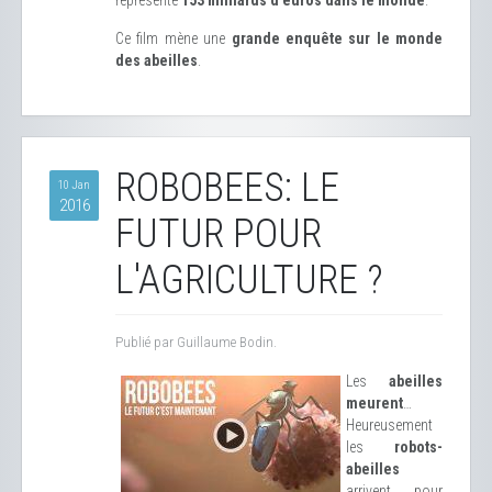
représente
153 milliards d’euros dans le monde
.
Ce film mène une
grande enquête sur le monde
des abeilles
.
ROBOBEES: LE
10 Jan
2016
FUTUR POUR
L'AGRICULTURE ?
Publié par Guillaume Bodin.
Les
abeilles
meurent
…
Heureusement
les
robots-
abeilles
arrivent pour