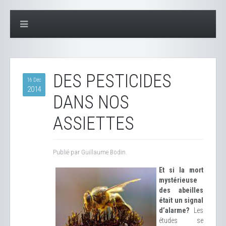
DES PESTICIDES
16 Déc
2014
DANS NOS
ASSIETTES
Publié par Guillaume Bodin.
Et si la mort
mystérieuse
des abeilles
était un signal
d’alarme?
Les
études se