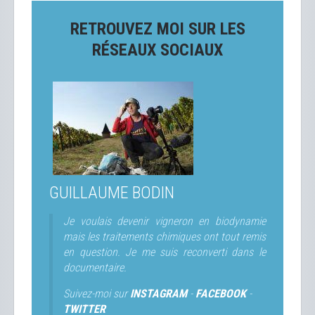
RETROUVEZ MOI SUR LES
RÉSEAUX SOCIAUX
GUILLAUME BODIN
Je voulais devenir vigneron en biodynamie
mais les traitements chimiques ont tout remis
en question. Je me suis reconverti dans le
documentaire.
Suivez-moi sur
INSTAGRAM
-
FACEBOOK
-
TWITTER