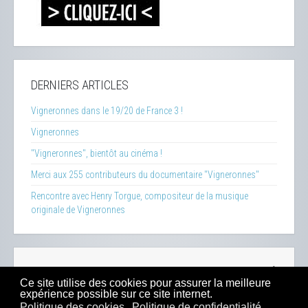
DERNIERS ARTICLES
Vigneronnes dans le 19/20 de France 3 !
Vigneronnes
"Vigneronnes", bientôt au cinéma !
Merci aux 255 contributeurs du documentaire "Vigneronnes"
Rencontre avec Henry Torgue, compositeur de la musique
originale de Vigneronnes
La Clef des Terroirs
-
Insecticide Mon Amour
-
Zéro Phyto
Ce site utilise des cookies pour assurer la meilleure
100% Bio
-
Presse
-
Sitemap
-
Mentions Légales
-
Contacts
expérience possible sur ce site internet.
-
Boutique
Politique des cookies
Politique de confidentialité