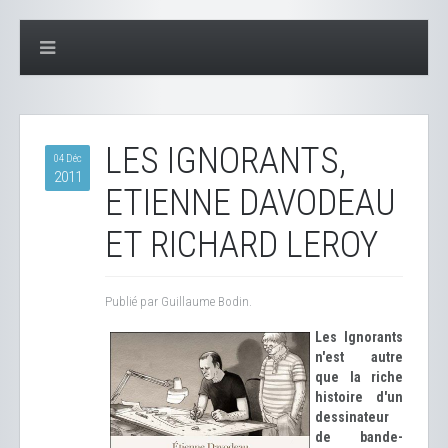
LES IGNORANTS,
04 Déc
2011
ETIENNE DAVODEAU
ET RICHARD LEROY
Publié par Guillaume Bodin.
Les Ignorants
n'est autre
que la riche
histoire d'un
dessinateur
de bande-