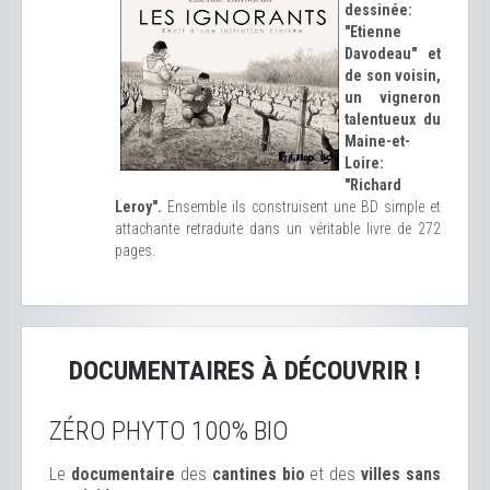
dessinée:
"Etienne
Davodeau" et
de son voisin,
un vigneron
talentueux du
Maine-et-
Loire:
"Richard
Leroy".
Ensemble ils construisent une BD simple et
attachante retraduite dans un véritable livre de 272
pages.
DOCUMENTAIRES À DÉCOUVRIR !
ZÉRO PHYTO 100% BIO
Le
documentaire
des
cantines bio
et des
ville
s sans