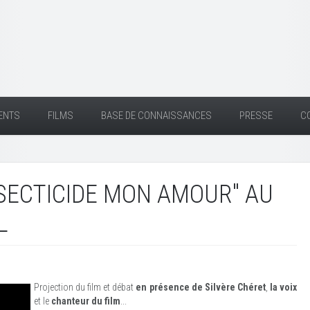
ENTS
FILMS
BASE DE CONNAISSANCES
PRESSE
C
NSECTICIDE MON AMOUR" AU
L
Projection du film et débat
en présence de Silvère Chéret
,
la voix
et le
chanteur du film
...