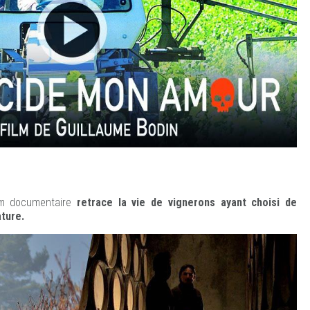
ilm documentaire
retrace la vie de vignerons ayant choisi de
ature.