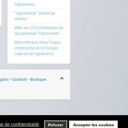
Vigneronnes
"Vigneronnes", bientôt au
cinéma !
Merci aux 255 contributeurs du
documentaire "Vigneronnes"
Rencontre avec Henry Torgue,
compositeur de la musique
originale de Vigneronnes
gales
-
Contacts
-
Boutique
ue de confidentialité
Refuser
Accepter les cookies