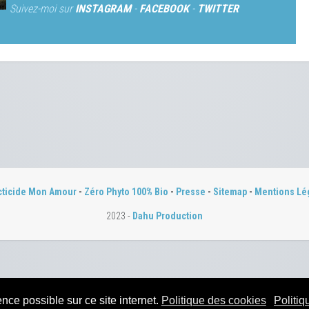
Suivez-moi sur
INSTAGRAM
-
FACEBOOK
-
TWITTER
cticide Mon Amour
-
Zéro Phyto 100% Bio
-
Presse
-
Sitemap
-
Mentions Lé
2023 -
Dahu Production
nce possible sur ce site internet.
Politique des cookies
Politiq