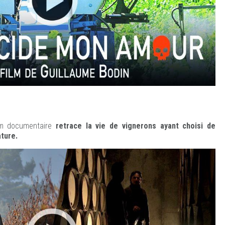
ilm documentaire
retrace la vie de vignerons ayant choisi de
ature.