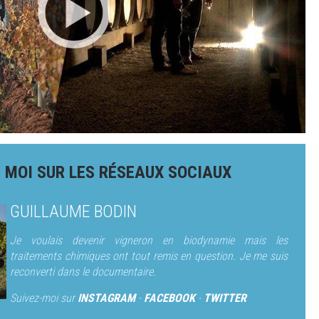
 MOI SUR LES RÉSEAUX SOCIAUX
GUILLAUME BODIN
Je voulais devenir vigneron en biodynamie mais les
traitements chimiques ont tout remis en question. Je me suis
reconverti dans le documentaire.
Suivez-moi sur
INSTAGRAM
-
FACEBOOK
-
TWITTER