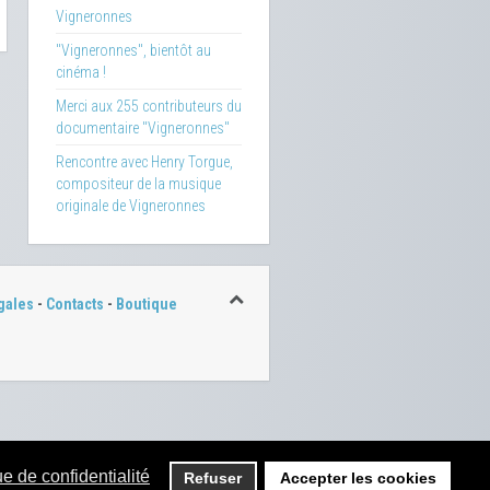
Vigneronnes
"Vigneronnes", bientôt au
cinéma !
Merci aux 255 contributeurs du
documentaire "Vigneronnes"
Rencontre avec Henry Torgue,
compositeur de la musique
originale de Vigneronnes
gales
-
Contacts
-
Boutique
ue de confidentialité
Refuser
Accepter les cookies