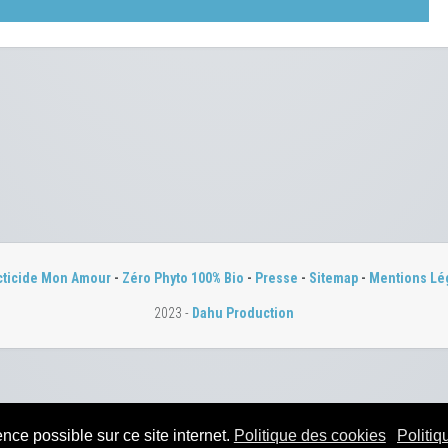
cticide Mon Amour
-
Zéro Phyto 100% Bio
-
Presse
-
Sitemap
-
Mentions Lé
2023 -
Dahu Production
nce possible sur ce site internet.
Politique des cookies
Politiq