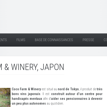
ENTS
FILMS
BASE DE CONNAISSANCES
PRESSE
C
 & WINERY, JAPON
Coco Farm & Winery
est situé au
nord de Tokyo
, il produit de
très
bons vins japonais
. Il est
construit autour d’un centre pour
handicapés mentaux
afin d’
aider ses pensionnaires à devenir
un peu plus autonomes
au quotidien.