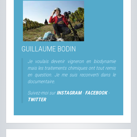
GUILLAUME BODIN
Je voulais devenir vigneron en biodynamie
mais les traitements chimiques ont tout remis
en question. Je me suis reconverti dans le
documentaire.
Suivez-moi sur
INSTAGRAM
-
FACEBOOK
-
TWITTER