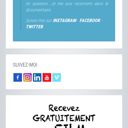
en question. Je me suis reconverti dans le
documentaire.
Suivez-moi sur
INSTAGRAM
-
FACEBOOK
-
TWITTER
SUIVEZ-MOI