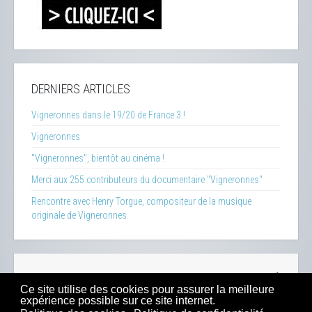
DERNIERS ARTICLES
Vigneronnes dans le 19/20 de France 3 !
Vigneronnes
"Vigneronnes", bientôt au cinéma !
Merci aux 255 contributeurs du documentaire "Vigneronnes"
Rencontre avec Henry Torgue, compositeur de la musique
originale de Vigneronnes
La Clef des Terroirs
-
Insecticide Mon Amour
-
Zéro Phyto
Ce site utilise des cookies pour assurer la meilleure
100% Bio
-
Presse
-
Sitemap
-
Mentions Légales
-
Contacts
expérience possible sur ce site internet.
-
Boutique