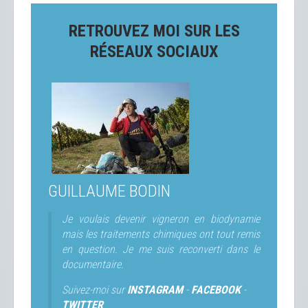
RETROUVEZ MOI SUR LES
RÉSEAUX SOCIAUX
GUILLAUME BODIN
Je voulais devenir vigneron en biodynamie
mais les traitements chimiques ont tout remis
en question. Je me suis reconverti dans le
documentaire.
Suivez-moi sur
INSTAGRAM
-
FACEBOOK
-
TWITTER