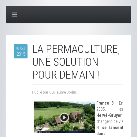
LA PERMACULTURE,
09 Oct
2015
UNE SOLUTION
POUR DEMAIN !
Publié par Guillaume Bodin.
France 3
- En
2005, les
Hervé-Gruyer
changent de vie
et
se lancent
dans