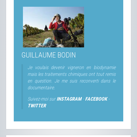
GUILLAUME BODIN
Je voulais devenir vigneron en biodynamie
mais les traitements chimiques ont tout remis
en question. Je me suis reconverti dans le
documentaire.
Suivez-moi sur
INSTAGRAM
-
FACEBOOK
-
TWITTER