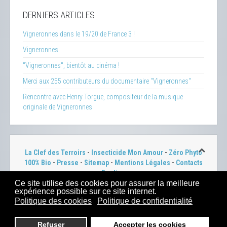
DERNIERS ARTICLES
Vigneronnes dans le 19/20 de France 3 !
Vigneronnes
"Vigneronnes", bientôt au cinéma !
Merci aux 255 contributeurs du documentaire "Vigneronnes"
Rencontre avec Henry Torgue, compositeur de la musique
originale de Vigneronnes
La Clef des Terroirs
-
Insecticide Mon Amour
-
Zéro Phyto
100% Bio
-
Presse
-
Sitemap
-
Mentions Légales
-
Contacts
-
Boutique
Ce site utilise des cookies pour assurer la meilleure
2023 -
Dahu Production
expérience possible sur ce site internet.
Politique des cookies
Politique de confidentialité
Refuser
Accepter les cookies