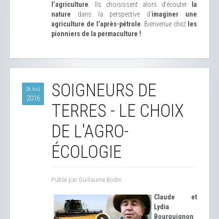
l’agriculture
. Ils choisissent alors d’écouter
la
nature
dans la perspective d’
imaginer une
agriculture de l’après-pétrole
. Bienvenue chez
les
pionniers de la permaculture !
SOIGNEURS DE
28 Aoû
2016
TERRES - LE CHOIX
DE L'AGRO-
ÉCOLOGIE
Publié par Guillaume Bodin.
Claude et
Lydia
Bourguignon