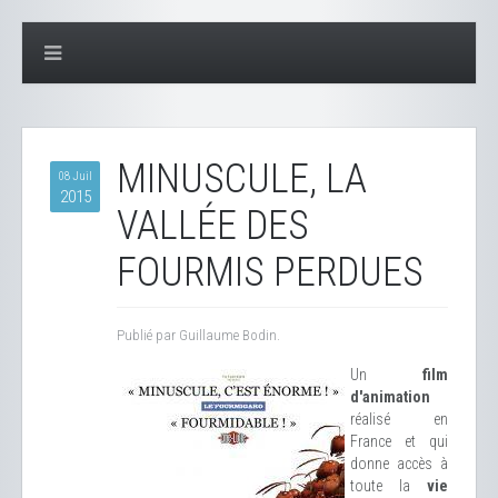
MINUSCULE, LA
08 Juil
2015
VALLÉE DES
FOURMIS PERDUES
Publié par Guillaume Bodin.
Un
film
d'animation
réalisé en
France et qui
donne accès à
toute la
vie