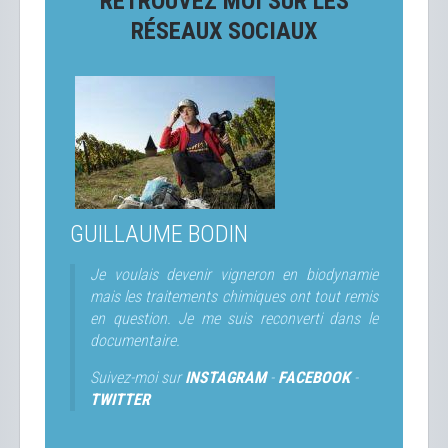
RETROUVEZ MOI SUR LES
RÉSEAUX SOCIAUX
GUILLAUME BODIN
Je voulais devenir vigneron en biodynamie
mais les traitements chimiques ont tout remis
en question. Je me suis reconverti dans le
documentaire.
Suivez-moi sur
INSTAGRAM
-
FACEBOOK
-
TWITTER