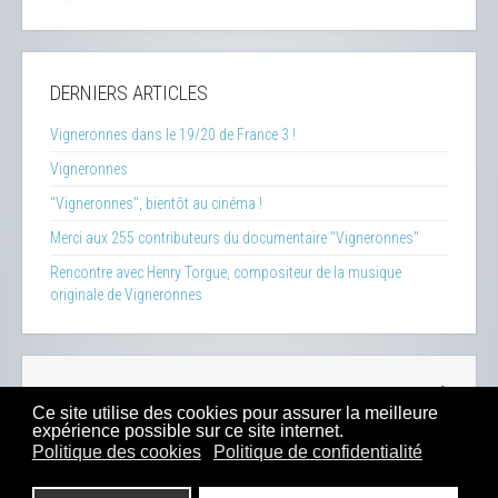
DERNIERS ARTICLES
Vigneronnes dans le 19/20 de France 3 !
Vigneronnes
"Vigneronnes", bientôt au cinéma !
Merci aux 255 contributeurs du documentaire "Vigneronnes"
Rencontre avec Henry Torgue, compositeur de la musique
originale de Vigneronnes
La Clef des Terroirs
-
Insecticide Mon Amour
-
Zéro Phyto
Ce site utilise des cookies pour assurer la meilleure
100% Bio
-
Presse
-
Sitemap
-
Mentions Légales
-
Contacts
expérience possible sur ce site internet.
-
Boutique
Politique des cookies
Politique de confidentialité
2023 -
Dahu Production