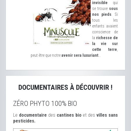
invisible
qui
se trouve
sous
nos pieds
. Si
tous les
enfants avaient
conscience de
la
richesse de
la vie sur
cette terre
,
peut être que notre
avenir sera luxuriant
...
DOCUMENTAIRES À DÉCOUVRIR !
ZÉRO PHYTO 100% BIO
Le
documentaire
des
cantines bio
et des
ville
s sans
pesticides.