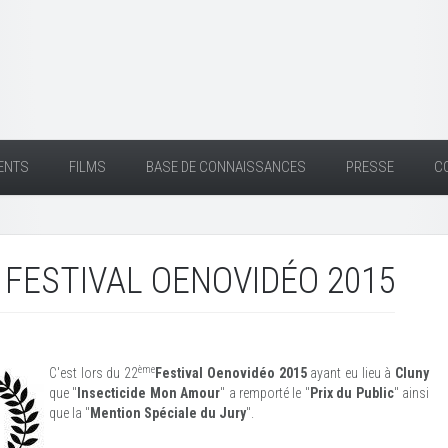
ENTS
FILMS
BASE DE CONNAISSANCES
PRESSE
C
FESTIVAL OENOVIDÉO 2015
ème
C'est lors du 22
Festival Oenovidéo 2015
ayant eu lieu à
Cluny
que "
Insecticide Mon Amour
" a remporté le "
Prix du Public
" ainsi
que la "
Mention Spéciale du Jury
".