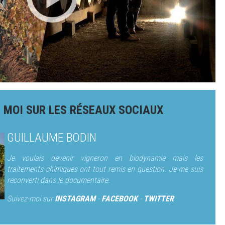
 MOI SUR LES RÉSEAUX SOCIAUX
GUILLAUME BODIN
Je voulais devenir vigneron en biodynamie mais les
traitements chimiques ont tout remis en question. Je me suis
reconverti dans le documentaire.
Suivez-moi sur
INSTAGRAM
-
FACEBOOK
-
TWITTER