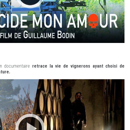
ilm documentaire
retrace la vie de vignerons ayant choisi de
ature.