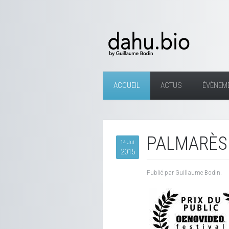
ACCUEIL
ACTUS
ÉVÈNEM
PALMARÈS 
14 Jui
2015
Publié par Guillaume Bodin.