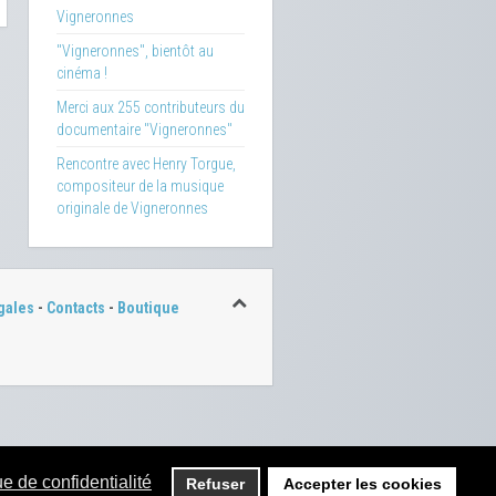
Vigneronnes
"Vigneronnes", bientôt au
cinéma !
Merci aux 255 contributeurs du
documentaire "Vigneronnes"
Rencontre avec Henry Torgue,
compositeur de la musique
originale de Vigneronnes
gales
-
Contacts
-
Boutique
ue de confidentialité
Refuser
Accepter les cookies