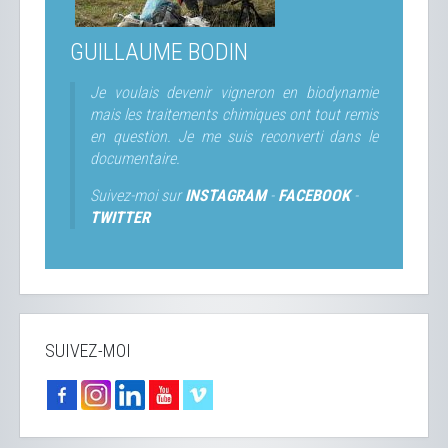
GUILLAUME BODIN
Je voulais devenir vigneron en biodynamie
mais les traitements chimiques ont tout remis
en question. Je me suis reconverti dans le
documentaire.
Suivez-moi sur
INSTAGRAM
-
FACEBOOK
-
TWITTER
SUIVEZ-MOI