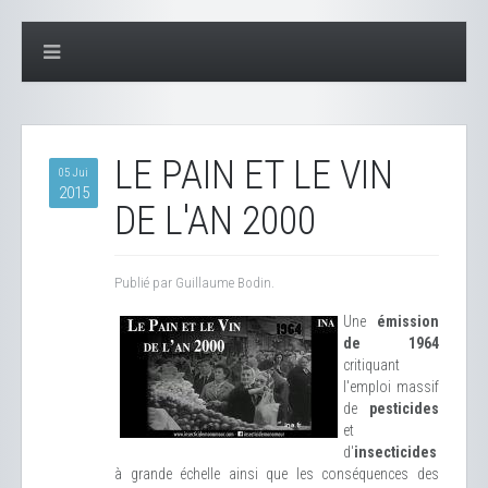
LE PAIN ET LE VIN
05 Jui
2015
DE L'AN 2000
Publié par Guillaume Bodin.
Une
émission
de 1964
critiquant
l'emploi massif
de
pesticides
et
d'
insecticides
à grande échelle ainsi que les conséquences des