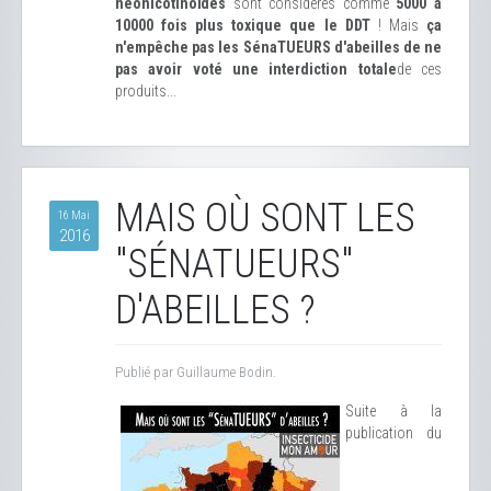
néonicotinoïdes
sont considérés comme
5000 à
10000 fois plus toxique que le DDT
! Mais
ça
n'empêche pas les SénaTUEURS d'abeilles de ne
pas avoir voté une interdiction totale
de ces
produits...
MAIS OÙ SONT LES
16 Mai
2016
"SÉNATUEURS"
D'ABEILLES ?
Publié par Guillaume Bodin.
Suite à la
publication du