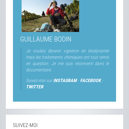
GUILLAUME BODIN
Je voulais devenir vigneron en biodynamie
mais les traitements chimiques ont tout remis
en question. Je me suis reconverti dans le
documentaire.
Suivez-moi sur
INSTAGRAM
-
FACEBOOK
-
TWITTER
SUIVEZ-MOI