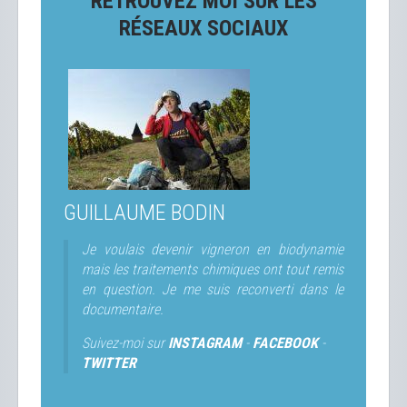
RETROUVEZ MOI SUR LES
RÉSEAUX SOCIAUX
GUILLAUME BODIN
Je voulais devenir vigneron en biodynamie
mais les traitements chimiques ont tout remis
en question. Je me suis reconverti dans le
documentaire.
Suivez-moi sur
INSTAGRAM
-
FACEBOOK
-
TWITTER