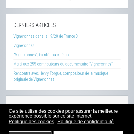
DERNIERS ARTICLES
Vigneronnes dans le 19/20 de France 3 !
Vigneronnes
"Vigneronnes", bientôt au cinéma !
Merci aux 255 contributeurs du documentaire "Vigneronnes"
Rencontre avec Henry Torgue, compositeur de la musique
originale de Vigneronnes
La Clef des Terroirs
-
Insecticide Mon Amour
-
Zéro Phyto
Ce site utilise des cookies pour assurer la meilleure
100% Bio
-
Presse
-
Sitemap
-
Mentions Légales
-
Contacts
expérience possible sur ce site internet.
-
Boutique
Politique des cookies
Politique de confidentialité
2023 -
Dahu Production