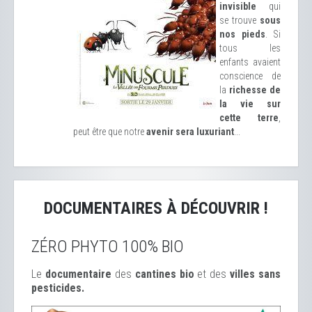
invisible
qui
se trouve
sous
nos pieds
. Si
tous les
enfants avaient
conscience de
la
richesse de
la vie sur
cette terre
,
peut être que notre
avenir sera luxuriant
...
DOCUMENTAIRES À DÉCOUVRIR !
ZÉRO PHYTO 100% BIO
Le
documentaire
des
cantines bio
et des
ville
s sans
pesticides.