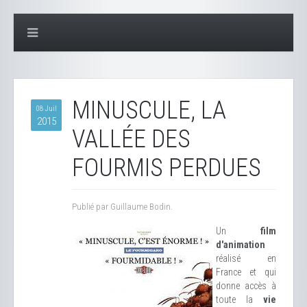
MINUSCULE, LA
08 Juil
2015
VALLÉE DES
FOURMIS PERDUES
Publié par Guillaume Bodin.
Un
film
d'animation
réalisé en
France et qui
donne accès à
toute la
vie