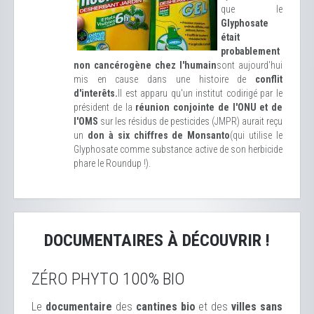
que le
Glyphosate
était
probablement
non cancérogène chez l'humain
sont aujourd'hui
mis en cause dans une histoire de
conflit
d'interêts.
Il est apparu qu'un institut codirigé par le
président de la
réunion conjointe de l'ONU et de
l'OMS
sur les résidus de pesticides (JMPR) aurait reçu
un
don à six chiffres de Monsanto
(qui utilise le
Glyphosate comme substance active de son herbicide
phare le Roundup !).
DOCUMENTAIRES À DÉCOUVRIR !
ZÉRO PHYTO 100% BIO
Le
documentaire
des
cantines bio
et des
ville
s sans