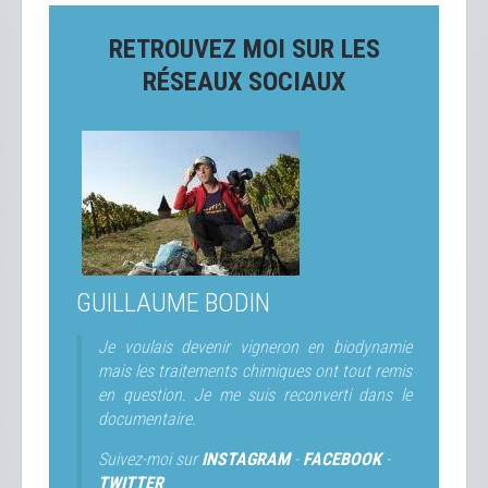
RETROUVEZ MOI SUR LES
RÉSEAUX SOCIAUX
GUILLAUME BODIN
Je voulais devenir vigneron en biodynamie
mais les traitements chimiques ont tout remis
en question. Je me suis reconverti dans le
documentaire.
Suivez-moi sur
INSTAGRAM
-
FACEBOOK
-
TWITTER