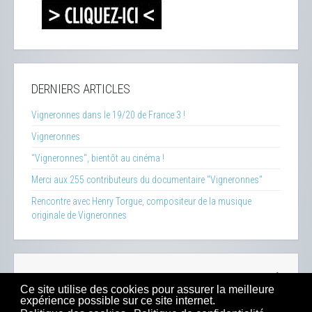
DERNIERS ARTICLES
Vigneronnes dans le 19/20 de France 3 !
Vigneronnes
"Vigneronnes", bientôt au cinéma !
Merci aux 255 contributeurs du documentaire "Vigneronnes"
Rencontre avec Henry Torgue, compositeur de la musique
originale de Vigneronnes
La Clef des Terroirs
-
Insecticide Mon Amour
-
Zéro Phyto
Ce site utilise des cookies pour assurer la meilleure
100% Bio
-
Presse
-
Sitemap
-
Mentions Légales
-
Contacts
expérience possible sur ce site internet.
-
Boutique