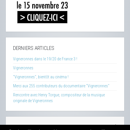
DERNIERS ARTICLES
Vigneronnes dans le 19/20 de France 3 !
Vigneronnes
"Vigneronnes", bientôt au cinéma !
Merci aux 255 contributeurs du documentaire "Vigneronnes"
Rencontre avec Henry Torgue, compositeur de la musique
originale de Vigneronnes
La Clef des Terroirs
-
Insecticide Mon Amour
-
Zéro Phyto