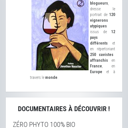
blogueurs
,
dresse le
portrait de
120
vignerons
atypiques
issus de
12
pays
différents
et
en répertoriant
250 cavistes
affranchis
en
France
, en
Europe
et à
travers le
monde
.
DOCUMENTAIRES À DÉCOUVRIR !
ZÉRO PHYTO 100% BIO