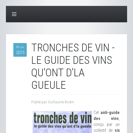
TRONCHES DE VIN -
08 Jui
2015
LE GUIDE DES VINS
QU'ONT D'LA
GUEULE
Publié par Guillaume Bodin.
Cet
anti-guide
des vins
,
conçu par un
collectif de
six