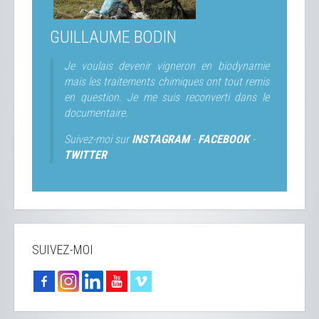
GUILLAUME BODIN
Je voulais devenir vigneron en biodynamie
mais les traitements chimiques ont tout remis
en question. Je me suis reconverti dans le
documentaire.
Suivez-moi sur
INSTAGRAM
-
FACEBOOK
-
TWITTER
SUIVEZ-MOI