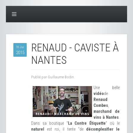
RENAUD - CAVISTE À
16 Jui
2015
NANTES
Publié par Guillaume Bodin.
Une belle
vidéo
de
Renaud
Combes
,
marchand de
vins à Nantes
.
Dans sa boutique "
La Contre Étiquette
" où le
naturel
est roi, il tente "de
décomplexifier le