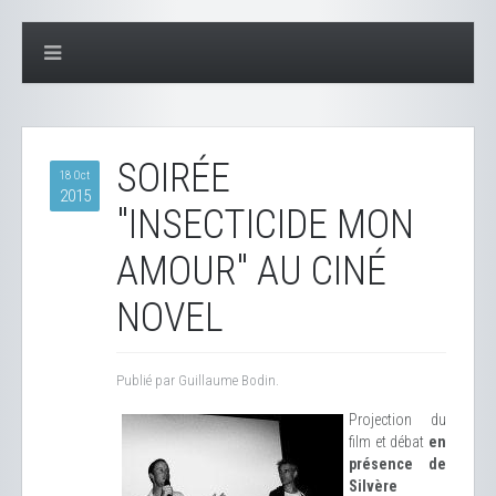
SOIRÉE
18 Oct
2015
"INSECTICIDE MON
AMOUR" AU CINÉ
NOVEL
Publié par Guillaume Bodin.
Projection du
film et débat
en
présence de
Silvère