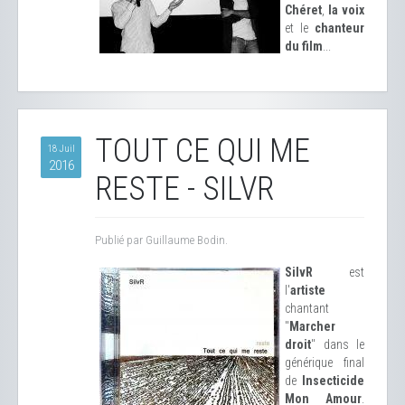
Chéret
,
la voix
et le
chanteur
du film
...
TOUT CE QUI ME
18 Juil
2016
RESTE - SILVR
Publié par Guillaume Bodin.
SilvR
est
l'
artiste
chantant
"
Marcher
droit
" dans le
générique final
de
Insecticide
Mon Amour
.