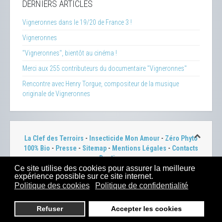
DERNIERS ARTICLES
Vigneronnes dans le 19/20 de France 3 !
Vigneronnes
"Vigneronnes", bientôt au cinéma !
Merci aux 255 contributeurs du documentaire "Vigneronnes"
Rencontre avec Henry Torgue, compositeur de la musique
originale de Vigneronnes
La Clef des Terroirs
-
Insecticide Mon Amour
-
Zéro Phyto
100% Bio
-
Presse
-
Sitemap
-
Mentions Légales
-
Contacts
-
Boutique
Ce site utilise des cookies pour assurer la meilleure
2023 -
Dahu Production
expérience possible sur ce site internet.
Politique des cookies
Politique de confidentialité
Refuser
Accepter les cookies