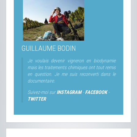
GUILLAUME BODIN
Je voulais devenir vigneron en biodynamie
mais les traitements chimiques ont tout remis
en question. Je me suis reconverti dans le
documentaire.
Suivez-moi sur
INSTAGRAM
-
FACEBOOK
-
TWITTER