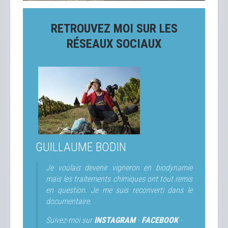
RETROUVEZ MOI SUR LES
RÉSEAUX SOCIAUX
GUILLAUME BODIN
Je voulais devenir vigneron en biodynamie
mais les traitements chimiques ont tout remis
en question. Je me suis reconverti dans le
documentaire.
Suivez-moi sur
INSTAGRAM
-
FACEBOOK
-