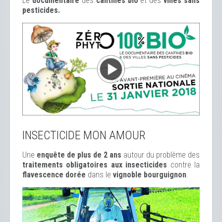
Le
documentaire
des
cantines bio
et des
ville
s sans
pesticides.
INSECTICIDE MON AMOUR
Une
enquête de plus de 2 ans
autour du problème des
traitements obligatoires aux insecticides
contre la
flavescence dorée
dans le
vignoble bourguignon
.