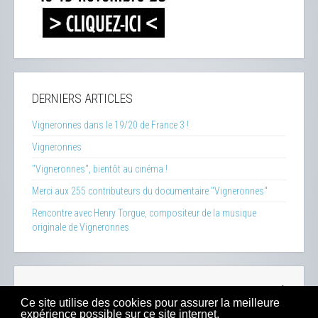
DERNIERS ARTICLES
Vigneronnes dans le 19/20 de France 3 !
Vigneronnes
"Vigneronnes", bientôt au cinéma !
Merci aux 255 contributeurs du documentaire "Vigneronnes"
Rencontre avec Henry Torgue, compositeur de la musique
originale de Vigneronnes
La Clef des Terroirs
-
Insecticide Mon Amour
-
Zéro Phyto
Ce site utilise des cookies pour assurer la meilleure
100% Bio
-
Presse
-
Sitemap
-
Mentions Légales
-
Contacts
expérience possible sur ce site internet.