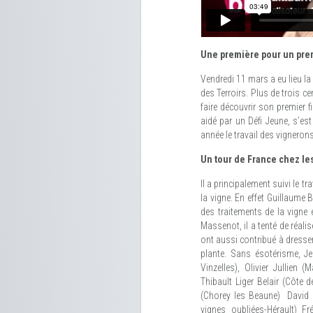
Une première pour un prem
Vendredi 11 mars a eu lieu l
des Terroirs. Plus de trois ce
faire découvrir son premier f
aidé par un Défi Jeune, s’es
année le travail des vignero
Un tour de France chez le
Il a principalement suivi le t
la vigne. En effet Guillaume B
des traitements de la vigne
Massenot, il a tenté de réali
ont aussi contribué à dresser 
plante. Sans ésotérisme, Je
Vinzelles), Olivier Jullien
Thibault Liger Belair (Côte 
(Chorey les Beaune) David e
vignes oubliées-Hérault) Fr