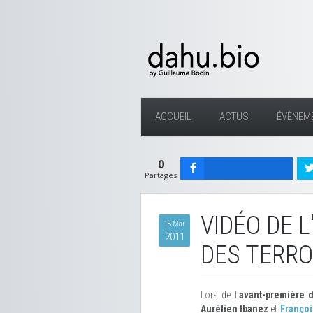
ACCUEIL
ACTUS
ÉVÈNEM
0
Partages
VIDÉO DE 
18 Mar
2011
DES TERRO
Lors de l'
avant-première d
Aurélien Ibanez
et
Françoi