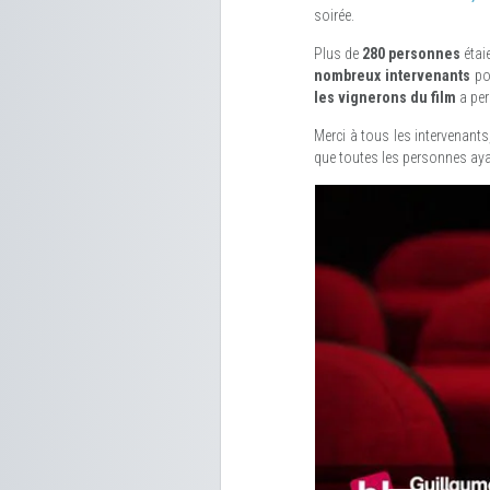
soirée.
Plus de
280 personnes
étai
nombreux intervenants
pou
les vignerons du film
a per
Merci à tous les intervenants,
que toutes les personnes ayan