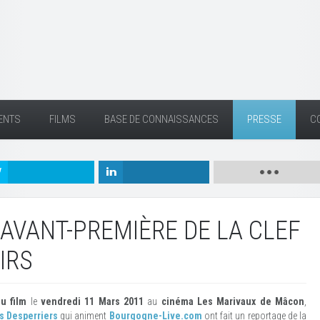
ENTS
FILMS
BASE DE CONNAISSANCES
PRESSE
C
L'AVANT-PREMIÈRE DE LA CLEF
IRS
u film
le
vendredi 11 Mars 2011
au
cinéma Les Marivaux de Mâcon
,
s Desperriers
qui animent
Bourgogne-Live.com
ont fait un reportage de la