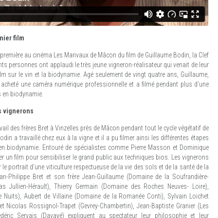
ier film
a première au cinéma Les Marivaux de Mâcon du film de Guillaume Bodin, la Clef
nts personnes ont applaudi le très jeune vigneron-réalisateur qui venait de leur
ilm sur le vin et la biodynamie. Agé seulement de vingt quatre ans, Guillaume,
t acheté une caméra numérique professionnelle et a filmé pendant plus d’une
ns en biodynamie.
s vignerons
ravail des frères Bret à Vinzelles près de Mâcon pendant tout le cycle végétatif de
odin a travaillé chez eux à la vigne et il a pu filmer ainsi les différentes étapes
 en biodynamie. Entouré de spécialistes comme Pierre Masson et Dominique
ser un film pour sensibiliser le grand public aux techniques bios. Les vignerons
le portrait d’une viticulture respectueuse de la vie des sols et de la santé de la
an-Philippe Bret et son frère Jean-Guillaume (Domaine de la Soufrandière-
 (Mas Jullien-Hérault), Thierry Germain (Domaine des Roches Neuves- Loire),
de Nuits), Aubert de Villaine (Domaine de la Romanée Conti), Sylvain Loichet
t Nicolas Rossignol-Trapet (Gevrey-Chambertin), Jean-Baptiste Granier (Les
édéric Servais (Davayé) expliquent au spectateur leur philosophie et leur