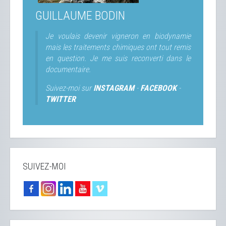
GUILLAUME BODIN
Je voulais devenir vigneron en biodynamie
mais les traitements chimiques ont tout remis
en question. Je me suis reconverti dans le
documentaire.
Suivez-moi sur
INSTAGRAM
-
FACEBOOK
-
TWITTER
SUIVEZ-MOI