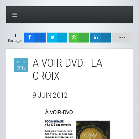
1
Partages
A VOIR-DVD - LA
12 Jui
2012
CROIX
9 JUIN 2012