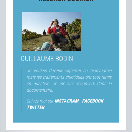
GUILLAUME BODIN
Je voulais devenir vigneron en biodynamie
mais les traitements chimiques ont tout remis
en question. Je me suis reconverti dans le
documentaire.
Suivez-moi sur
INSTAGRAM
-
FACEBOOK
-
TWITTER