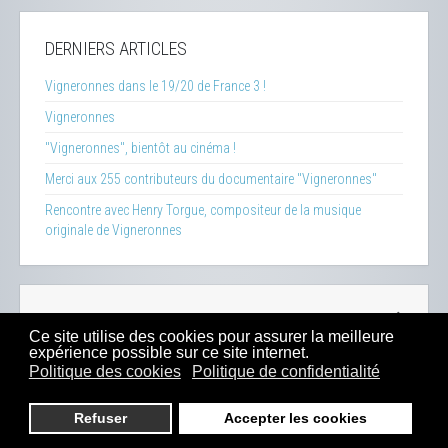
DERNIERS ARTICLES
Vigneronnes dans le 19/20 de France 3 !
Vigneronnes
"Vigneronnes", bientôt au cinéma !
Merci aux 255 contributeurs du documentaire "Vigneronnes"
Rencontre avec Henry Torgue, compositeur de la musique
originale de Vigneronnes
La Clef des Terroirs
-
Insecticide Mon Amour
-
Zéro Phyto
Ce site utilise des cookies pour assurer la meilleure
100% Bio
-
Presse
-
Sitemap
-
Mentions Légales
-
Contacts
expérience possible sur ce site internet.
-
Boutique
Politique des cookies
Politique de confidentialité
2023 -
Dahu Production
Refuser
Accepter les cookies