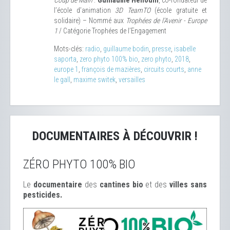
l’école d’animation
3D TeamTO
(école gratuite et
solidaire) – Nommé aux
Trophées de l’Avenir - Europe
1
/ Catégorie Trophées de l’Engagement
Mots-clés:
radio
,
guillaume bodin
,
presse
,
isabelle
saporta
,
zero phyto 100% bio
,
zero phyto
,
2018
,
europe 1
,
françois de mazières
,
circuits courts
,
anne
le gall
,
maxime switek
,
versailles
DOCUMENTAIRES À DÉCOUVRIR !
ZÉRO PHYTO 100% BIO
Le
documentaire
des
cantines bio
et des
ville
s sans
pesticides.