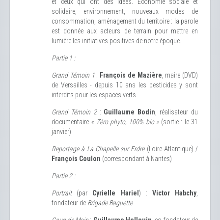
et ceux qui ont des idées. Economie sociale et
solidaire, environnement, nouveaux modes de
consommation, aménagement du territoire : la parole
est donnée aux acteurs de terrain pour mettre en
lumière les initiatives positives de notre époque.
Partie 1 :
Grand Témoin 1
:
François de Mazière
, maire (DVD)
de Versailles - depuis 10 ans les pesticides y sont
interdits pour les espaces verts
Grand Témoin 2
:
Guillaume Bodin
, réalisateur du
documentaire
« Zéro phyto, 100% bio »
(sortie : le 31
janvier)
Reportage à La Chapelle sur Erdre
(Loire-Atlantique) /
François Coulon
(correspondant à Nantes)
Partie 2 :
Portrait
(par
Cyrielle Hariel
) :
Victor Habchy
,
fondateur de
Brigade Baguette
Coup de Main
:
Guillaume Hellouin
, co-fondateur de