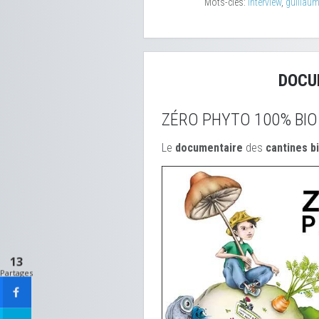
Mots-clés:
interview
,
guillau
DOCU
ZÉRO PHYTO 100% BIO
Le
documentaire
des
cantines b
13
Partages