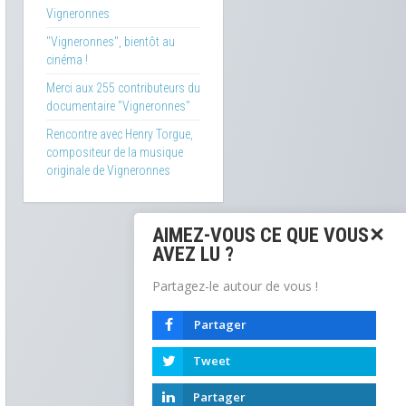
Vigneronnes
"Vigneronnes", bientôt au
cinéma !
Merci aux 255 contributeurs du
documentaire "Vigneronnes"
Rencontre avec Henry Torgue,
compositeur de la musique
originale de Vigneronnes
AIMEZ-VOUS CE QUE VOUS
AVEZ LU ?
Partagez-le autour de vous !
Partager
Tweet
Partager