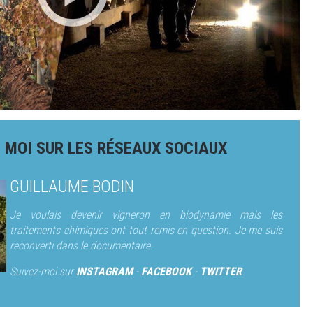
 MOI SUR LES RÉSEAUX SOCIAUX
GUILLAUME BODIN
Je voulais devenir vigneron en biodynamie mais les
traitements chimiques ont tout remis en question. Je me suis
reconverti dans le documentaire.
Suivez-moi sur
INSTAGRAM
-
FACEBOOK
-
TWITTER