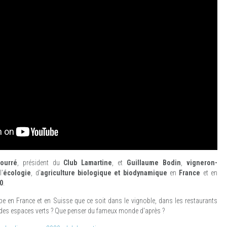
ourré
, président du
Club Lamartine
, et
Guillaume Bodin
,
vigneron-
l'
écologie
, d'
agriculture biologique et biodynamique
en
France
et en
0
.
pe en France et en Suisse que ce soit dans le vignoble, dans les restaurants
n des espaces verts ? Que penser du fameux monde d'après ?