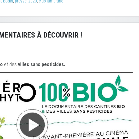
me bodin
,
presse
,
2020
,
club lamartine
MENTAIRES À DÉCOUVRIR !
io
et des
ville
s sans pesticides.