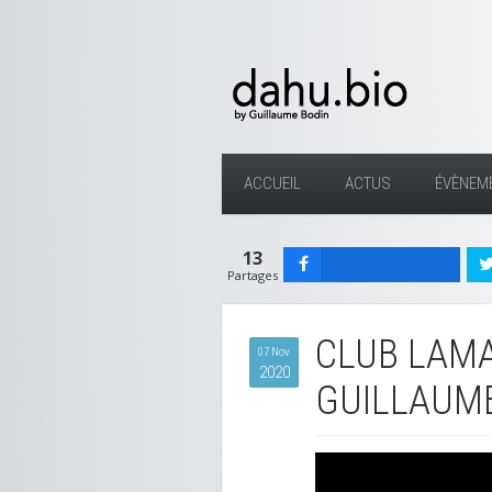
ACCUEIL
ACTUS
ÉVÈNEM
13
Partages
CLUB LAMA
07 Nov
2020
GUILLAUM