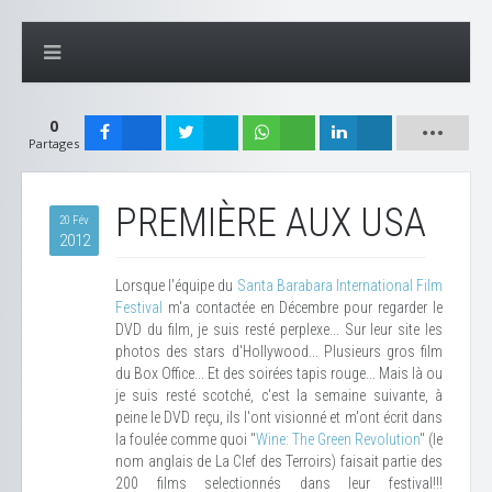
0
Partages
PREMIÈRE AUX USA
20 Fév
2012
Lorsque l'équipe du
Santa Barabara International Film
Festival
m'a contactée en Décembre pour regarder le
DVD du film, je suis resté perplexe... Sur leur site les
photos des stars d'Hollywood... Plusieurs gros film
du Box Office... Et des soirées tapis rouge... Mais là ou
je suis resté scotché, c'est la semaine suivante, à
peine le DVD reçu, ils l'ont visionné et m'ont écrit dans
la foulée comme quoi "
Wine: The Green Revolution
" (le
nom anglais de La Clef des Terroirs) faisait partie des
200 films selectionnés dans leur festival!!!