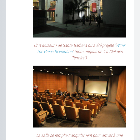
L'Art Museum de Santa Barbara ou a été projeté "
Wine:
The Green Revolution
" (nom anglais de "La Clef des
Terroirs").
La salle se remplie tranquilement pour arriver à une