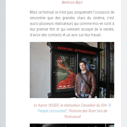
Bérénice Béjo!
Mais ce festival ce n'est pas uniquement l'occasion de
rencontrer que des grandes stars du cinéma, c'est
aussi plusieurs réalisateurs qui comme moi en sont à
leur premier film et qui viennent essayer de le vendre,
d'avoir des contacts et un avis sur leur travail...
Ici Aaron YEGER, le réalisateur Canadien du film "
A
People Uncounted
", l'histoire des Rom' lors de
l'holocaust