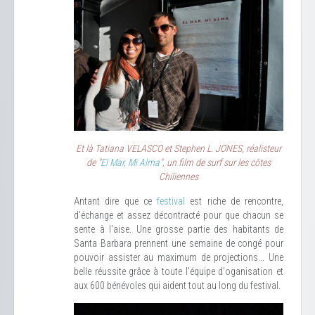
Et là Tatiana VELASCO et Stephen L. JONES, réalisteur
de "
El Mar, Mi Alma
", un film de surf sur les côtes
Chiliennes
Antant dire que ce
festival
est riche de rencontre,
d'échange et assez décontracté pour que chacun se
sente à l'aise. Une grosse partie des habitants de
Santa Barbara prennent une semaine de congé pour
pouvoir assister au maximum de projections... Une
belle réussite grâce à toute l'équipe d'oganisation et
aux 600 bénévoles qui aident tout au long du festival.