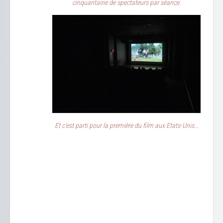
cinquantaine de spectateurs par séance.
Et c'est parti pour la première du film aux Etats-Unis...