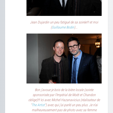
Jean Dujardin un peu fatigué de sa soirée!!! et moi
(
Guillaume Bodin
)...
Bon j'avoue je bois de la bière locale (soirée
sponsorisée par l'Impérial de Moët et Chandon
oblige)!!! Ici avec Michel Hazanavicius (réalisateur de
"
The Artist
") avec qui j'ai parlé un peu plus. Je n'ai
malheureusement pas de photo avec sa femme