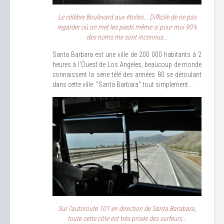
Le célèbre Boulevard aux étoiles... Difficile de ne pas
regarder où on met les pieds même si pour moi 90%
des noms me sont inconnus...
Santa Barbara est une ville de 200 000 habitants à 2
heures à l'Ouest de Los Angeles, beaucoup de monde
connaissent la série télé des années 80 se déroulant
dans cette ville: "Santa Barbara" tout simplement...
Sur l'autoroute 101 en direction de Santa Barabara,
toute cette côte est très prisée des surfeurs...