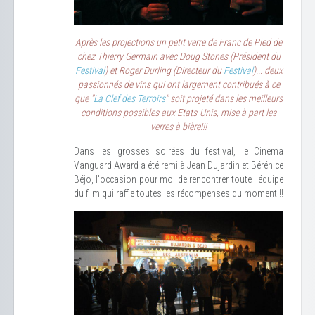
Après les projections un petit verre de Franc de Pied de
chez Thierry Germain avec Doug Stones (Président du
Festival
) et Roger Durling (Directeur du
Festival
)
... deux
passionnés de vins qui ont largement contribués à ce
que "
La Clef des Terroirs
" soit projeté dans les meilleurs
conditions possibles aux Etats-Unis, mise à part les
verres à bière!!!
Dans les grosses soirées du festival, le Cinema
Vanguard Award a été remi à Jean Dujardin et Bérénice
Béjo, l'occasion pour moi de rencontrer toute l'équipe
du film qui raffle toutes les récompenses du moment!!!