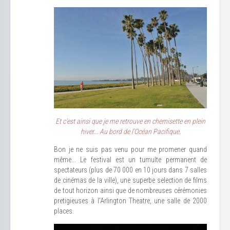
Et c'est ainsi que je me retrouve en chemisette en plein
hiver... Au bord de l'Océan Pacifique.
Bon je ne suis pas venu pour me promener quand
même... Le festival est un tumulte permanent de
spectateurs (plus de 70 000 en 10 jours dans 7 salles
de cinémas de la ville), une superbe selection de films
de tout horizon ainsi que de nombreuses cérémonies
pretigieuses à l'Arlington Theatre, une salle de 2000
places.