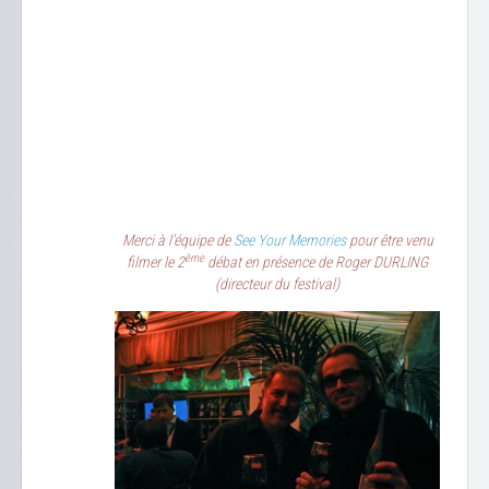
Merci à l'équipe de
See Your Memories
pour être venu
ème
filmer le 2
débat en présence de Roger DURLING
(directeur du festival)