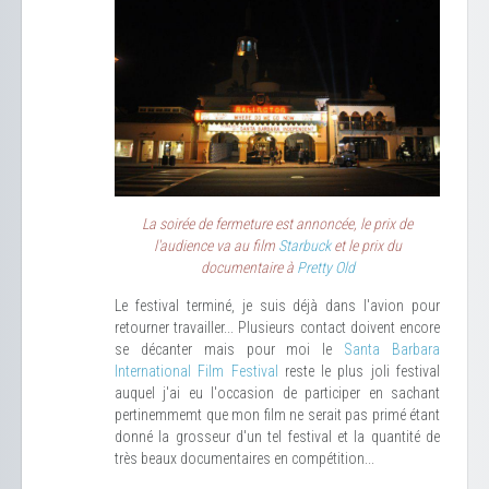
La soirée de fermeture est annoncée, le prix de
l'audience va au film
Starbuck
et le prix du
documentaire à
Pretty Old
Le festival terminé, je suis déjà dans l'avion pour
retourner travailler... Plusieurs contact doivent encore
se décanter mais pour moi le
Santa Barbara
International Film Festival
reste le plus joli festival
auquel j'ai eu l'occasion de participer en sachant
pertinemmemt que mon film ne serait pas primé étant
donné la grosseur d'un tel festival et la quantité de
très beaux documentaires en compétition...