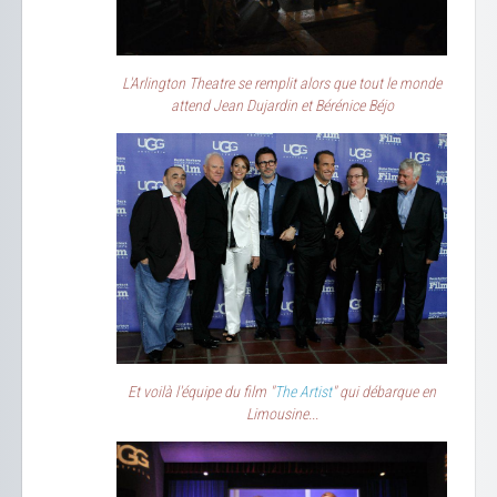
L'Arlington Theatre se remplit alors que tout le monde
attend Jean Dujardin et Bérénice Béjo
Et voilà l'équipe du film "
The Artist
" qui débarque en
Limousine...