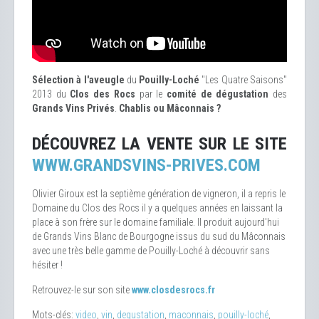
Sélection à l'aveugle
du
Pouilly-Loché
"Les Quatre Saisons"
2013 du
Clos des Rocs
par le
comité de dégustation
des
Grands Vins Privés
.
Chablis ou Mâconnais ?
DÉCOUVREZ LA VENTE SUR LE SITE
WWW.GRANDSVINS-PRIVES.COM
Olivier Giroux est la septième génération de vigneron, il a repris le
Domaine du Clos des Rocs il y a quelques années en laissant la
place à son frère sur le domaine familiale. Il produit aujourd'hui
de Grands Vins Blanc de Bourgogne issus du sud du Mâconnais
avec une très belle gamme de Pouilly-Loché à découvrir sans
hésiter !
Retrouvez-le sur son site
www.closdesrocs.fr
Mots-clés:
video
,
vin
,
degustation
,
maconnais
,
pouilly-loché
,