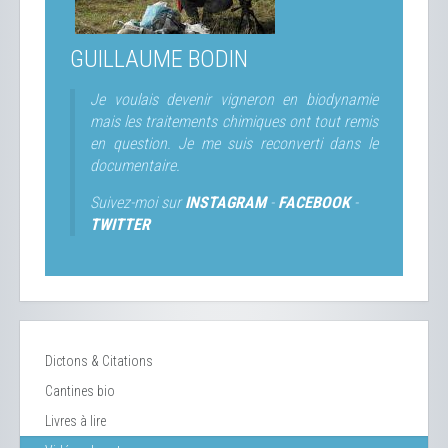
GUILLAUME BODIN
Je voulais devenir vigneron en biodynamie
mais les traitements chimiques ont tout remis
en question. Je me suis reconverti dans le
documentaire.
Suivez-moi sur
INSTAGRAM
-
FACEBOOK
-
TWITTER
Dictons & Citations
Cantines bio
Livres à lire