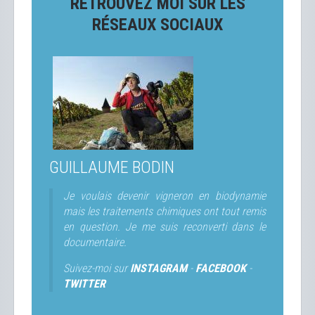
RETROUVEZ MOI SUR LES
RÉSEAUX SOCIAUX
GUILLAUME BODIN
Je voulais devenir vigneron en biodynamie
mais les traitements chimiques ont tout remis
en question. Je me suis reconverti dans le
documentaire.
Suivez-moi sur
INSTAGRAM
-
FACEBOOK
-
TWITTER