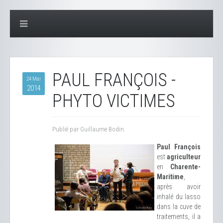
PAUL FRANÇOIS -
24 Mai
2014
PHYTO VICTIMES
Publié par Guillaume Bodin.
Paul François
est
agriculteur
en
Charente-
Maritime
,
après avoir
inhalé du lasso
dans la cuve de
traitements, il a