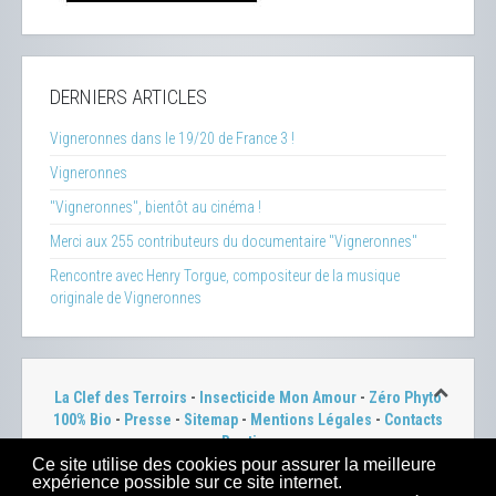
DERNIERS ARTICLES
Vigneronnes dans le 19/20 de France 3 !
Vigneronnes
"Vigneronnes", bientôt au cinéma !
Merci aux 255 contributeurs du documentaire "Vigneronnes"
Rencontre avec Henry Torgue, compositeur de la musique
originale de Vigneronnes
La Clef des Terroirs
-
Insecticide Mon Amour
-
Zéro Phyto
100% Bio
-
Presse
-
Sitemap
-
Mentions Légales
-
Contacts
-
Boutique
Ce site utilise des cookies pour assurer la meilleure
2023 -
Dahu Production
expérience possible sur ce site internet.