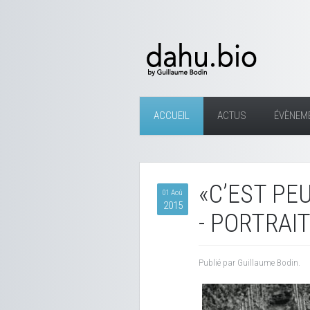
ACCUEIL
ACTUS
ÉVÈNEM
«C’EST PE
01 Aoû
2015
- PORTRAI
Publié par Guillaume Bodin.