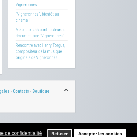
Vigneronnes
"Vigneronnes", bientôt au
cinéma !
Merci aux 255 contributeurs du
documentaire "Vigneronnes"
Rencontre avec Henry Torgue,
compositeur de la musique
originale de Vigneronnes
gales
-
Contacts
-
Boutique
ue de confidentialité
Refuser
Accepter les cookies