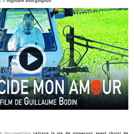
 le
vignoble bourguignon
.
ilm documentaire
retrace la vie de vignerons ayant choisi de