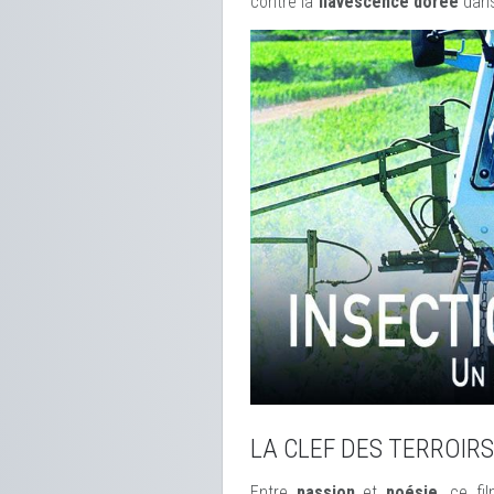
contre la
flavescence dorée
dans
LA CLEF DES TERROIRS
Entre
passion
et
poésie
, ce f