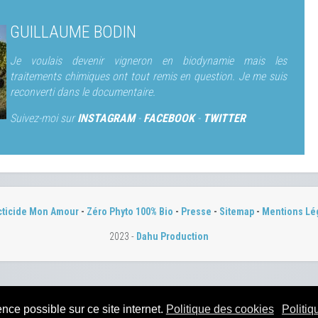
GUILLAUME BODIN
Je voulais devenir vigneron en biodynamie mais les
traitements chimiques ont tout remis en question. Je me suis
reconverti dans le documentaire.
Suivez-moi sur
INSTAGRAM
-
FACEBOOK
-
TWITTER
cticide Mon Amour
-
Zéro Phyto 100% Bio
-
Presse
-
Sitemap
-
Mentions Lé
2023 -
Dahu Production
nce possible sur ce site internet.
Politique des cookies
Politiq