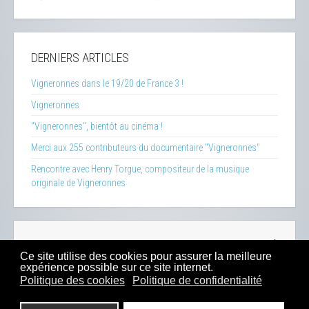
DERNIERS ARTICLES
Vigneronnes dans le 19/20 de France 3 !
Vigneronnes
"Vigneronnes", bientôt au cinéma !
Merci aux 255 contributeurs du documentaire "Vigneronnes"
Rencontre avec Henry Torgue, compositeur de la musique
originale de Vigneronnes
La Clef des Terroirs
-
Insecticide Mon Amour
-
Zéro Phyto
Ce site utilise des cookies pour assurer la meilleure
100% Bio
-
Presse
-
Sitemap
-
Mentions Légales
-
Contacts
expérience possible sur ce site internet.
-
Boutique
Politique des cookies
Politique de confidentialité
2023 -
Dahu Production