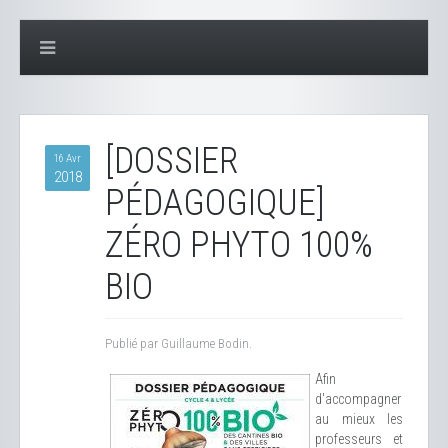
[DOSSIER
16 Avr
2018
PÉDAGOGIQUE]
ZÉRO PHYTO 100%
BIO
Publié par Guillaume Bodin.
Afin
d'accompagner
au mieux les
professeurs et