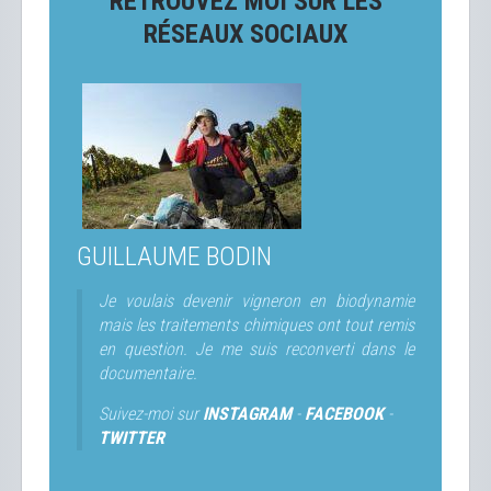
RETROUVEZ MOI SUR LES
RÉSEAUX SOCIAUX
GUILLAUME BODIN
Je voulais devenir vigneron en biodynamie
mais les traitements chimiques ont tout remis
en question. Je me suis reconverti dans le
documentaire.
Suivez-moi sur
INSTAGRAM
-
FACEBOOK
-
TWITTER