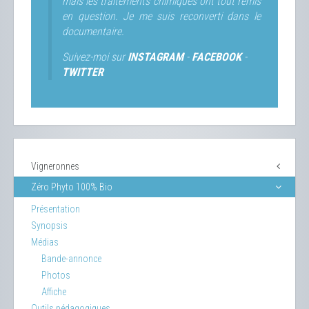
mais les traitements chimiques ont tout remis
en question. Je me suis reconverti dans le
documentaire.
Suivez-moi sur
INSTAGRAM
-
FACEBOOK
-
TWITTER
Vigneronnes
Zéro Phyto 100% Bio
Présentation
Synopsis
Médias
Bande-annonce
Photos
Affiche
Outils pédagogiques