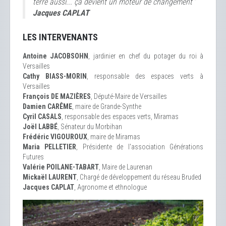
terre aussi... ça devient un moteur de changement ”
Jacques CAPLAT
LES INTERVENANTS
Antoine JACOBSOHN
, jardinier en chef du potager du roi à
Versailles
Cathy BIASS-MORIN
, responsable des espaces verts à
Versailles
François DE MAZIÈRES
, Député-Maire de Versailles
Damien CARÊME
, maire de Grande-Synthe
Cyril CASALS
, responsable des espaces verts, Miramas
Joël LABBÉ
, Sénateur du Morbihan
Frédéric VIGOUROUX
, maire de Miramas
Maria PELLETIER
, Présidente de l'association Générations
Futures
Valérie POILANE-TABART
, Maire de Laurenan
Mickaël LAURENT
, Chargé de développement du réseau Bruded
Jacques CAPLAT
, Agronome et ethnologue