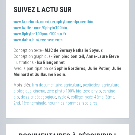
SUIVEZ L'ACTU SUR
www.facebook.com/zerophytocentprcentbio
www.twitter.com/0phyto100bio
www.0phyto-100pour100bio.fr
www.dahu.bio/evenements
Conception texte -
MJC de Bernay Nathalie Soyeux
Conception graphique -
Bon pied bon œil, Anne-Laure Eteve
Illustrations -
Isa Blangonnet
Avec la participation de
Sophie Bordères, Julie Potier, Julie
Moinard et Guillaume Bodin.
Mots-clés:
film documentaire
,
agriculture
,
pesticides
,
agriculture
biologique
,
cinema
,
zero phyto 100% bio
,
zero phyto
,
cantine
bio
,
dossier pédagogique
,
cycle 4
,
collège
,
lycée
,
4ème
,
3ème
,
2nd
,
1ère
,
terminale
,
nourrir les hommes
,
scolaires