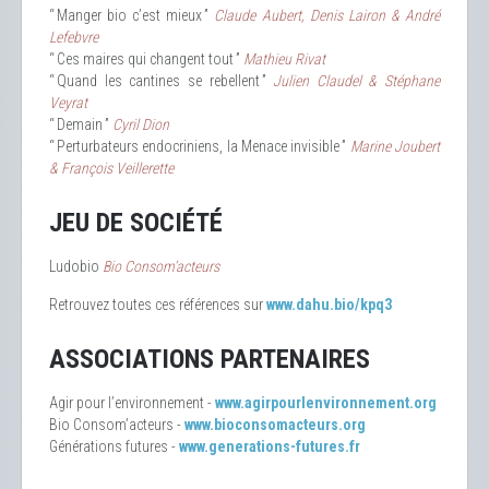
“ Manger bio c’est mieux ”
Claude Aubert, Denis Lairon & André
Lefebvre
“ Ces maires qui changent tout ”
Mathieu Rivat
“ Quand les cantines se rebellent ”
Julien Claudel & Stéphane
Veyrat
“ Demain ”
Cyril Dion
“ Perturbateurs endocriniens, la Menace invisible ”
Marine Joubert
& François Veillerette
JEU DE SOCIÉTÉ
Ludobio
Bio Consom’acteurs
Retrouvez toutes ces références sur
www.dahu.bio/kpq3
ASSOCIATIONS PARTENAIRES
Agir pour l’environnement -
www.agirpourlenvironnement.org
Bio Consom’acteurs -
www.bioconsomacteurs.org
Générations futures -
www.generations-futures.fr