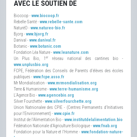
AVEC LE SOUTIEN DE
Biocoop -
www.biocoop.fr
Rebelle-Santé -
www.rebelle-sante.com
NaturéO -
www.natureo-bio.fr
Bjorg -
www.bjorg.fr
Danival -
www.danival.fr
Botanic -
www.botanic.com
Fondation Léa Nature -
www.leanature.com
er
Un Plus Bio, 1
réseau national des cantines bio -
www.unplusbio.org
FCPE, Fédération des Conseils de Parents d’élèves des écoles
publiques -
www.fcpe.asso.fr
Mr Mondialisation -
www.mrmondialisation.org
Terre & Humanisme -
www.terre-humanisme.org
L’Agence Bio -
www.agencebio.org
Silver Fourchette -
www.silverfourchette.org
Union Natnionalee des CPIE - (Centres Permanents d’Initiatives
pour l’Environnement) -
www.cpie.fr
Institut de l'Alimentation Bio -
www.institutdelalimentation.bio
Fédération Nationale d'Agriculture Biologique -
www.fnab.org
Fondation pour la Nature et l'Homme -
www.fondation-nature-