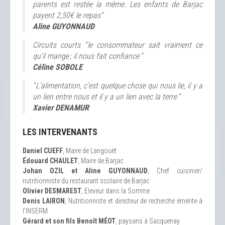
parents est restée la même. Les enfants de Barjac
payent 2,50€ le repas”
Aline GUYONNAUD
Circuits courts “ le consommateur sait vraiment ce
qu’il mange ; il nous fait confiance ”
Céline SOBOLE
“ L’alimentation, c’est quelque chose qui nous lie, il y a
un lien entre nous et il y a un lien avec la terre ”
Xavier DENAMUR
LES INTERVENANTS
Daniel CUEFF
, Maire de Langouët
Édouard CHAULET
, Maire de Barjac
Johan OZIL et Aline GUYONNAUD
, Chef cuisinier/
nutritionniste du restaurant scolaire de Barjac
Olivier DESMAREST
, Eleveur dans la Somme
Denis LAIRON
, Nutritionniste et directeur de recherche émérite à
l’INSERM
Gérard et son fils Benoît MÉOT
, paysans à Sacquenay