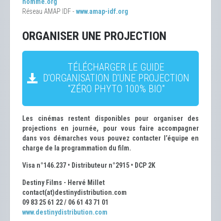
homme.org
Réseau AMAP IDF -
www.amap-idf.org
ORGANISER UNE PROJECTION
TÉLÉCHARGER LE GUIDE
D'ORGANISATION D'UNE PROJECTION
"ZÉRO PHYTO 100% BIO"
Les cinémas restent disponibles pour organiser des
projections en journée, pour vous faire accompagner
dans vos démarches vous pouvez contacter l’équipe en
charge de la programmation du film.
Visa n°146.237 • Distributeur n°2915 • DCP 2K
Destiny Films - Hervé Millet
contact(at)destinydistribution.com
09 83 25 61 22 / 06 61 43 71 01
www.destinydistribution.com