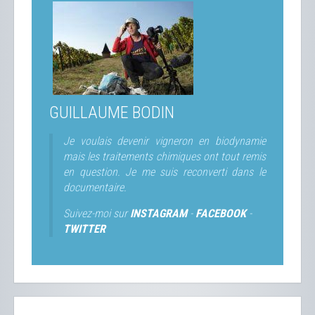
GUILLAUME BODIN
Je voulais devenir vigneron en biodynamie
mais les traitements chimiques ont tout remis
en question. Je me suis reconverti dans le
documentaire.
Suivez-moi sur
INSTAGRAM
-
FACEBOOK
-
TWITTER