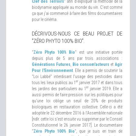
Clef des Terroirs
" afin d'expliquer la méthode de la
biodynamie appliquée au monde du vin. C'est comme
ça que j'ai commencé à faire des films documentaires
pour le cinéma.
DÉCRIVOUS-NOUS CE BEAU PROJET DE
"ZÉRO PHYTO 100% BIO".
"
Zéro Phyto 100% Bio
" est une initiative portée
depuis plus de 5 ans par trois associations :
Générations Futures
,
Bio consom'acteurs
et
Agir
Pour l'Environnement
. Elle a permis de soutenir la
"Loi Labbé" interdisant l'usage des pesticides dans
er
tous les lieux publics au 1
janvier 2017 et dans tous
er
les jardins des particuliers au 1
janvier 2019. Elle a
aussi permis de faire pression sur les politiques pour
qu'une loi oblige un seuil de 20% de produits
biologiques en restauration collective. Celle-ci a été
adoptée le 22 décembre 2016 à l'Assemblée nationale
[ndlr. cette loi s'est ensuite vu supprimer par le Conseil
Constitutionnel le 26 janvier 2017]. Le documentaire
"
Zéro Phyto 100% Bio
", que je suis en train de