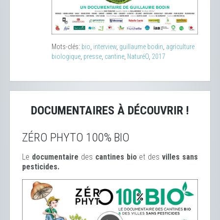
Mots-clés:
bio
,
interview
,
guillaume bodin
,
agriculture
biologique
,
presse
,
cantine
,
NaturéO
,
2017
DOCUMENTAIRES À DÉCOUVRIR !
ZÉRO PHYTO 100% BIO
Le
documentaire
des
cantines bio
et des
ville
s sans
pesticides.