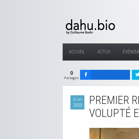
ACCUEIL
ACTUS
ÉVÈNEM
0
Partages
PREMIER R
22 Jan
2020
VOLUPTÉ E