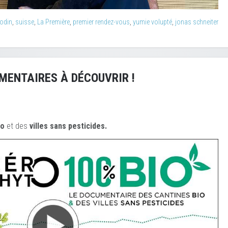
bodin
,
suisse
,
La Première
,
premier rendez-vous
,
yumie volupté
,
jonas schneiter
MENTAIRES À DÉCOUVRIR !
io
et des
ville
s sans pesticides.