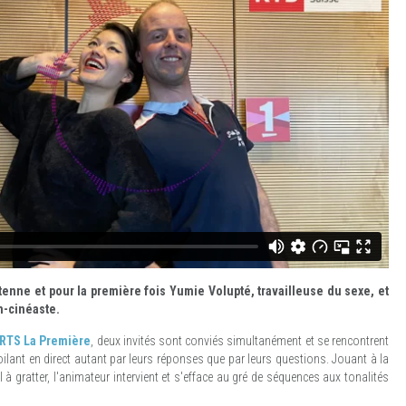
tenne et pour la première fois Yumie Volupté, travailleuse du sexe, et
n-cinéaste.
 RTS La Première
, deux invités sont conviés simultanément et se rencontrent
oilant en direct autant par leurs réponses que par leurs questions. Jouant à la
il à gratter, l'animateur intervient et s'efface au gré de séquences aux tonalités