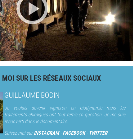
 MOI SUR LES RÉSEAUX SOCIAUX
GUILLAUME BODIN
Je voulais devenir vigneron en biodynamie mais les
traitements chimiques ont tout remis en question. Je me suis
reconverti dans le documentaire.
Suivez-moi sur
INSTAGRAM
-
FACEBOOK
-
TWITTER