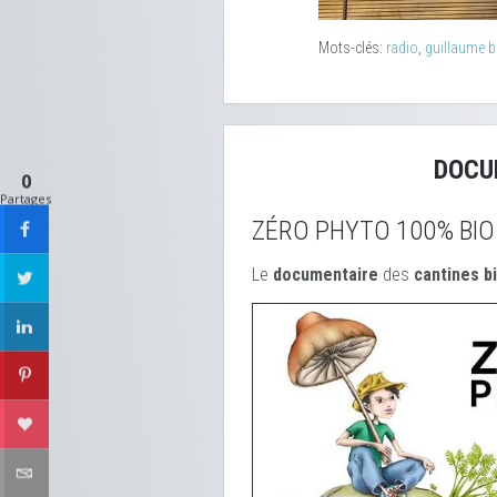
Mots-clés:
radio
,
guillaume 
DOCU
0
Partages
ZÉRO PHYTO 100% BIO
Le
documentaire
des
cantines b