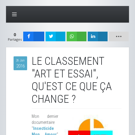
0
Partages
LE CLASSEMENT
26 Jan
2016
"ART ET ESSAI",
QU'EST CE QUE ÇA
CHANGE ?
Mon dernier
documentaire
"
Insecticide
Mon Amour
"