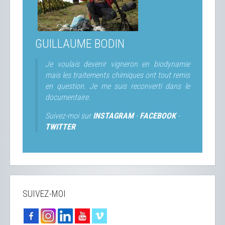
GUILLAUME BODIN
Je voulais devenir vigneron en biodynamie
mais les traitements chimiques ont tout remis
en question. Je me suis reconverti dans le
documentaire.
Suivez-moi sur
INSTAGRAM
-
FACEBOOK
-
TWITTER
SUIVEZ-MOI