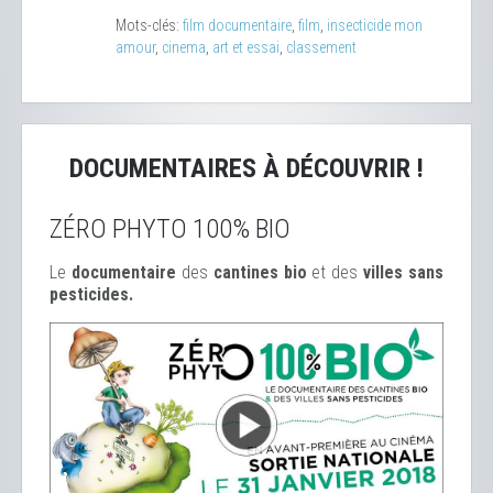
Mots-clés:
film documentaire
,
film
,
insecticide mon
amour
,
cinema
,
art et essai
,
classement
DOCUMENTAIRES À DÉCOUVRIR !
ZÉRO PHYTO 100% BIO
Le
documentaire
des
cantines bio
et des
ville
s sans
pesticides.