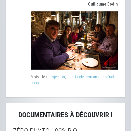
Guillaume Bodin
Mots-clés:
projection
,
insecticide mon amour
,
sénat
,
paris
DOCUMENTAIRES À DÉCOUVRIR !
ZÉRO PHYTO 100% BIO