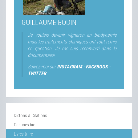
GUILLAUME BODIN
Je voulais devenir vigneron en biodynamie
mais les traitements chimiques ont tout remis
en question. Je me suis reconverti dans le
documentaire.
Suivez-moi sur
INSTAGRAM
-
FACEBOOK
-
TWITTER
Dictons & Citations
Cantines bio
Livres à lire