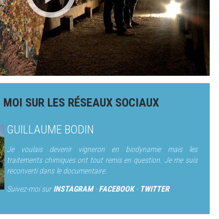
 MOI SUR LES RÉSEAUX SOCIAUX
GUILLAUME BODIN
Je voulais devenir vigneron en biodynamie mais les
traitements chimiques ont tout remis en question. Je me suis
reconverti dans le documentaire.
Suivez-moi sur
INSTAGRAM
-
FACEBOOK
-
TWITTER