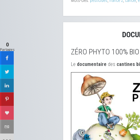
Mots-clés:
pesticides
,
france 2
,
cancer
,
e
DOCU
0
Partages
ZÉRO PHYTO 100% BIO
Le
documentaire
des
cantines b