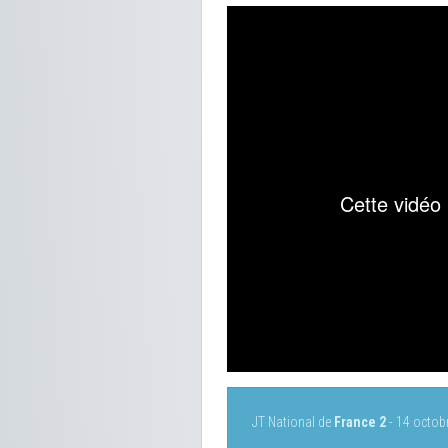
JT National de
France 2
- 14 octob