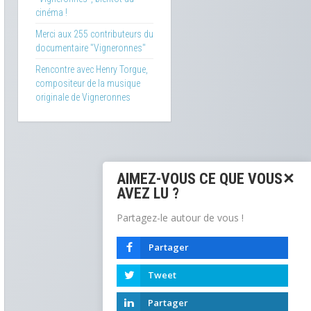
cinéma !
Merci aux 255 contributeurs du
documentaire "Vigneronnes"
Rencontre avec Henry Torgue,
compositeur de la musique
originale de Vigneronnes
AIMEZ-VOUS CE QUE VOUS
AVEZ LU ?
Partagez-le autour de vous !
Partager
Tweet
Partager