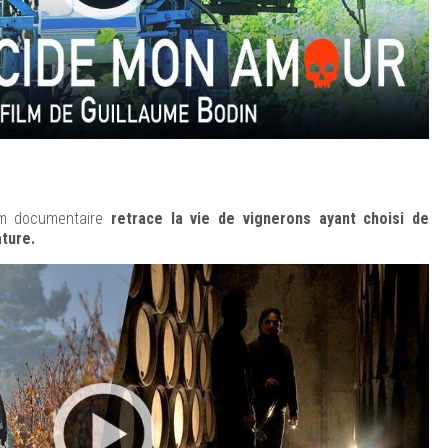
ilm documentaire
retrace la vie de vignerons ayant choisi de
ature.