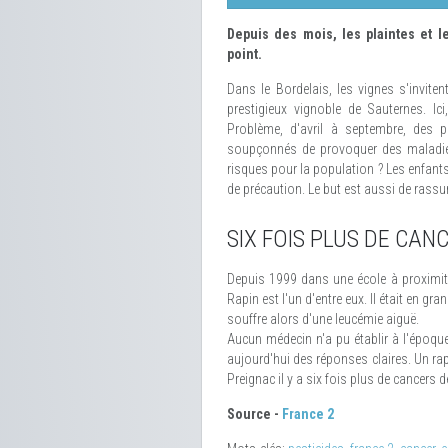
Depuis des mois, les plaintes et 
point.
Dans le Bordelais, les vignes s'inviten
prestigieux vignoble de Sauternes. Ici
Problème, d'avril à septembre, des p
soupçonnés de provoquer des maladies 
risques pour la population ? Les enfants
de précaution. Le but est aussi de rassur
SIX FOIS PLUS DE CAN
Depuis 1999 dans une école à proximité
Rapin est l'un d'entre eux. Il était en g
souffre alors d'une leucémie aiguë.
Aucun médecin n'a pu établir à l'époque
aujourd'hui des réponses claires. Un rappo
Preignac il y a six fois plus de cancers 
Source -
France 2