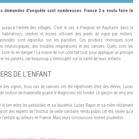
les demandes d'enquête sont nombreuses. France 2 a voulu faire le
t jusqu'à l'entrée des villages. C'est le cas à Preignac en Aquitaine dans le
, habitations, crèches et écoles côtoient des pieds de vigne par milliers.
esticides sont répandus sur les parcelles. Ces produits chimiques sont
neurologiques, des troubles respiratoires et des cancers. Quels sont les
 sont-ils en danger ? La mairie de son côté fait tout pour appliquer un principe
er les parents, car beaucoup s'interrogent sur la santé de leurs enfants.
CERS DE L'ENFANT
 des vignes, trois cas de cancers ont été répertoriés chez des élèves. Lucas
rande section de maternelle quand le diagnostic est tombé. Le garçon de cinq ans
 le lien entre les pesticides et sa leucémie. Lucas Rapin et sa mère réclament
rt des experts de l'Institut de veille sanitaire, rendu public cet été, révèle qu'à
de l'enfant qu'ailleurs en France. Mais leurs conclusions restent prudentes.