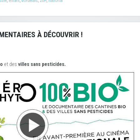
cole
,
enfant
,
bordelais
,
20H
,
national
MENTAIRES À DÉCOUVRIR !
io
et des
ville
s sans pesticides.