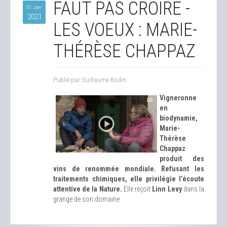
FAUT PAS CROIRE -
01 Jan
2021
LES VOEUX : MARIE-
THÉRÈSE CHAPPAZ
Publié par Guillaume Bodin.
Vigneronne
en
biodynamie,
Marie-
Thérèse
Chappaz
produit des
vins de renommée mondiale. Refusant les
traitements chimiques, elle privilégie l’écoute
attentive de la Nature.
Elle reçoit
Linn Levy
dans la
grange de son domaine.