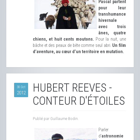
Pascal partent
pour leur
transhumance
hivernale
avec trois
ânes, quatre
chiens, et huit cents moutons.
Pour la nuit, une
bâche et des peaux de bête comme seul abri.
Un film
d’aventure, au cœur d’un territoire en mutation.
HUBERT REEVES -
30 Oct
2012
CONTEUR D'ÉTOILES
Publié par Guillaume Bodin.
Parler
d'
astronomie