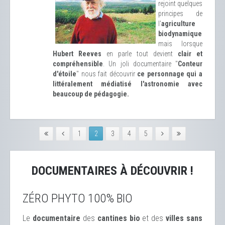
rejoint quelques
principes de
l'
agriculture
biodynamique
mais lorsque
Hubert Reeves
en parle tout devient
clair et
compréhensible
. Un joli documentaire "
Conteur
d'étoile
" nous fait découvrir
ce personnage qui a
littéralement médiatisé l'astronomie avec
beaucoup de pédagogie.
1
2
3
4
5
DOCUMENTAIRES À DÉCOUVRIR !
ZÉRO PHYTO 100% BIO
Le
documentaire
des
cantines bio
et des
ville
s sans