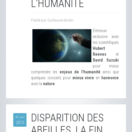
L'HUMANITÉ
Publié par Guillaume Bodin.
Entrevue
exclusive avec
les scientifiques
Hubert
Reeves
et
David Suzuki
pour mieux
comprendre les
enjeux de l'humanité
ainsi que
quelques conseils pour
mieux vivre
en
harmonie
avec la
nature
.
DISPARITION DES
09 Juil
2015
ABEILLES, LA FIN