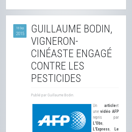
GUILLAUME BODIN,
18 Sep
2015
VIGNERON-
CINÉASTE ENGAGÉ
CONTRE LES
PESTICIDES
Publié par Guillaume Bodin.
Un
article
et
une
vidéo AFP
repris par
L'Obs
,
L'Express
,
Le