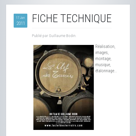
FICHE TECHNIQUE
17 Jan
2011
Publié par Guillaume Bodin.
Réalisation,
images,
montage,
musique,
étalonnage...