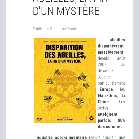
D'UN MYSTÈRE
Publié par Guillaume Bodin.
Les
abeilles
disparaissent
massivement
depuis août
2007. Ce
désastre
touche
particulièrement
l’
Europe
, les
États-Unis
, la
Chine
… Les
pertes
atteignent
parfois 80%
des colonies
.
L’
industrie agro-alimentaire
réalise soudain que