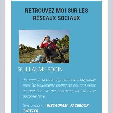
RETROUVEZ MOI SUR LES
RÉSEAUX SOCIAUX
GUILLAUME BODIN
Je voulais devenir vigneron en biodynamie
mais les traitements chimiques ont tout remis
en question. Je me suis reconverti dans le
documentaire.
Suivez-moi sur
INSTAGRAM
-
FACEBOOK
-
TWITTER