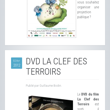
vous souhaitez
organiser une
projection
publique ?
DVD LA CLEF DES
02 Avr
2012
TERROIRS
Publié par Guillaume Bodin.
Le
DVD du film
La Clef des
Terroirs
est
sorti, il