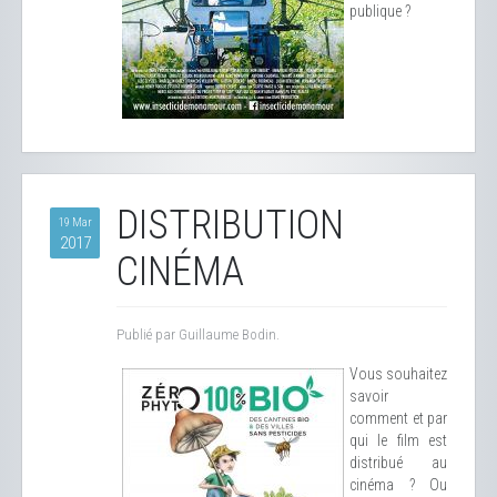
publique ?
DISTRIBUTION
19 Mar
2017
CINÉMA
Publié par Guillaume Bodin.
Vous souhaitez
savoir
comment et par
qui le film est
distribué au
cinéma ? Ou